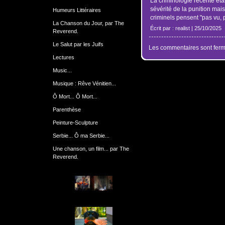
La criminologie récente établ
sévérité de la punition mais
Humeurs Littéraires
criminels pensent "pas vu, p
La Chanson du Jour, par The
Écrit par : realist | 25/10/2025
Reverend.
Le Salut par les Juifs
Les commentaires sont ferm
Lectures
Music...
Musique : Rêve Vénitien...
Ô Mort... Ô Mort...
Parenthèse
Peinture-Sculpture
Serbie... Ô ma Serbie...
Une chanson, un film... par The
Reverend.