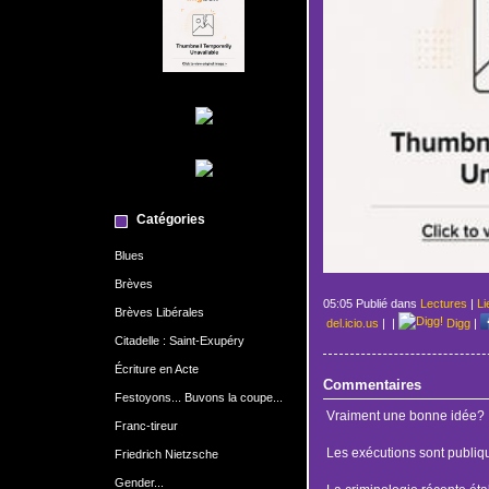
Catégories
Blues
Brèves
05:05 Publié dans
Lectures
|
Li
Brèves Libérales
del.icio.us
|
|
Digg
|
Citadelle : Saint-Exupéry
Écriture en Acte
Commentaires
Festoyons... Buvons la coupe...
Vraiment une bonne idée?
Franc-tireur
Les exécutions sont publiqu
Friedrich Nietzsche
Gender...