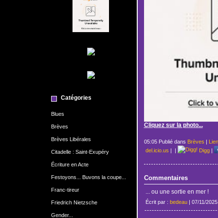
Catégories
Blues
Cliquez sur la photo...
Brèves
Brèves Libérales
05:05 Publié dans
Brèves
|
Lie
del.icio.us
|
|
Digg
|
Citadelle : Saint-Exupéry
Écriture en Acte
Festoyons... Buvons la coupe...
Commentaires
Franc-tireur
... ou une sortie en mer !
Écrit par :
bedeau
| 07/11/2025
Friedrich Nietzsche
Gender...