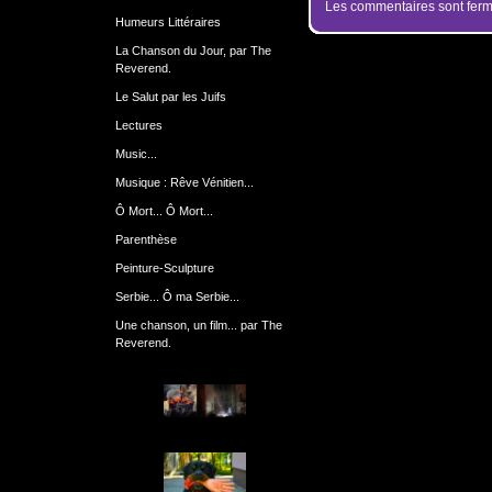
Les commentaires sont ferm
Humeurs Littéraires
La Chanson du Jour, par The
Reverend.
Le Salut par les Juifs
Lectures
Music...
Musique : Rêve Vénitien...
Ô Mort... Ô Mort...
Parenthèse
Peinture-Sculpture
Serbie... Ô ma Serbie...
Une chanson, un film... par The
Reverend.