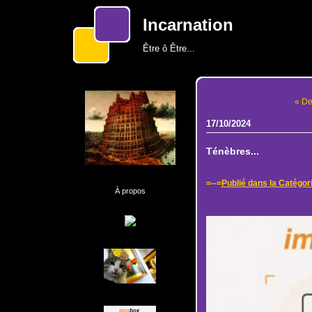
Incarnation
Être ô Être...
« De
17/10/2024
Ténèbres...
=--=
Publié dans la Catégor
À propos