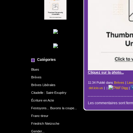
Catégories
Blues
Cliquez sur la photo...
Brèves
11:34 Publié dans
Brèves
|
Lie
Brèves Libérales
del.icio.us
|
|
Digg
|
Citadelle : Saint-Exupéry
Écriture en Acte
Les commentaires sont ferm
Festoyons... Buvons la coupe...
Franc-tireur
Friedrich Nietzsche
Gender...