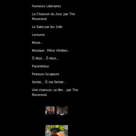
Humeurs Littéraires
La Chanson du Jour, par The
Reverend.
Le Salut par les Juifs
Lectures
Music...
Musique : Rêve Vénitien...
Ô Mort... Ô Mort...
Parenthèse
Peinture-Sculpture
Serbie... Ô ma Serbie...
Une chanson, un film... par The
Reverend.