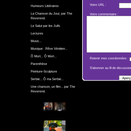
Votre URL :
Humeurs Littéraires
La Chanson du Jour, par The
Votre commentaire :
Reverend.
Le Salut par les Juifs
Lectures
Music...
Musique : Rêve Vénitien...
Ô Mort... Ô Mort...
Retenir mes coordonnées :
Parenthèse
S'abonner au fil de discussion
Peinture-Sculpture
Serbie... Ô ma Serbie...
Une chanson, un film... par The
Reverend.