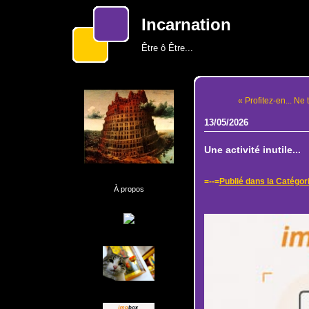
Incarnation
Être ô Être...
« Profitez-en... Ne 
13/05/2026
Une activité inutile...
=--=
Publié dans la Catégor
À propos