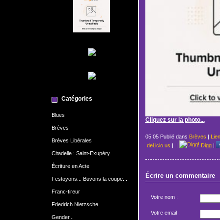
Catégories
Blues
Cliquez sur la photo...
Brèves
05:05 Publié dans
Brèves
|
Lie
Brèves Libérales
del.icio.us
|
|
Digg
|
Citadelle : Saint-Exupéry
Écriture en Acte
Écrire un commentaire
Festoyons... Buvons la coupe...
Franc-tireur
Votre nom :
Friedrich Nietzsche
Votre email :
Gender...