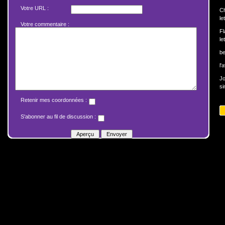
Votre URL :
Ch
le
Votre commentaire :
Fl
le
b
l'
J
si
Retenir mes coordonnées :
S'abonner au fil de discussion :