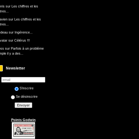
ris
sur
Les chiffres et les
ttres...
avien
sur
Les chiffres et les
ttres...
edeau
sur
Ingérence...
avatar
sur
Célérus !!!
oss
sur
Parfois à un problème
mple il y a des...
Newsletter
S'inscrire
Se désinscrire
Points Godwin