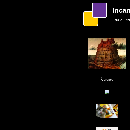
Incar
Être ô Être
À propos