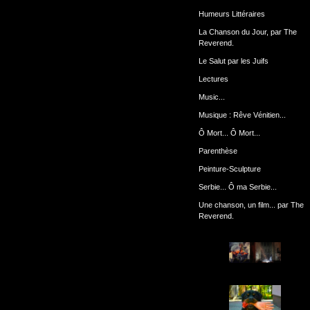
Humeurs Littéraires
La Chanson du Jour, par The
Reverend.
Le Salut par les Juifs
Lectures
Music...
Musique : Rêve Vénitien...
Ô Mort... Ô Mort...
Parenthèse
Peinture-Sculpture
Serbie... Ô ma Serbie...
Une chanson, un film... par The
Reverend.