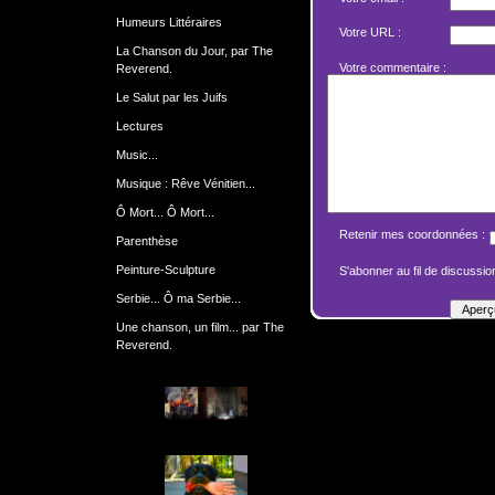
Humeurs Littéraires
Votre URL :
La Chanson du Jour, par The
Votre commentaire :
Reverend.
Le Salut par les Juifs
Lectures
Music...
Musique : Rêve Vénitien...
Ô Mort... Ô Mort...
Retenir mes coordonnées :
Parenthèse
Peinture-Sculpture
S'abonner au fil de discussion
Serbie... Ô ma Serbie...
Une chanson, un film... par The
Reverend.