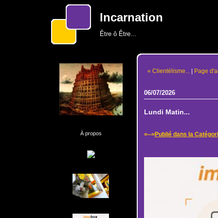
Incarnation
Être ô Être...
« Clientélisme...
|
Page d'a
06/07/2026
Lundi Matin...
À propos
=--=
Publié dans la Catégor