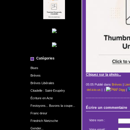
Catégories
Blues
Cliquez sur la photo...
Brèves
Brèves Libérales
05:05 Publié dans
Brèves
|
Lie
del.icio.us
|
|
Digg
|
Citadelle : Saint-Exupéry
Écriture en Acte
Festoyons... Buvons la coupe...
Écrire un commentaire
Franc-tireur
Votre nom :
Friedrich Nietzsche
Gender...
Votre email :