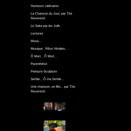
Humeurs Littéraires
La Chanson du Jour, par The
Reverend.
Le Salut par les Juifs
Lectures
Music...
Musique : Rêve Vénitien...
Ô Mort... Ô Mort...
Parenthèse
Peinture-Sculpture
Serbie... Ô ma Serbie...
Une chanson, un film... par The
Reverend.