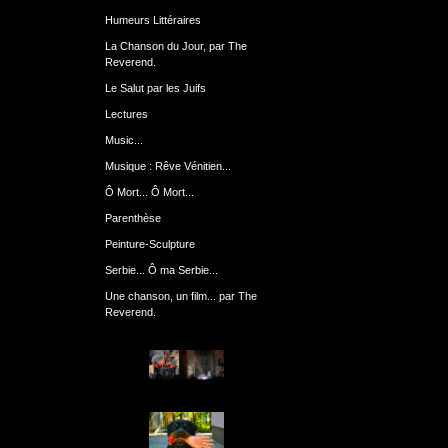
Humeurs Littéraires
La Chanson du Jour, par The
Reverend.
Le Salut par les Juifs
Lectures
Music...
Musique : Rêve Vénitien...
Ô Mort... Ô Mort...
Parenthèse
Peinture-Sculpture
Serbie... Ô ma Serbie...
Une chanson, un film... par The
Reverend.