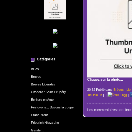
Catégories
Blues
Brèves
Cliquez sur la photo...
Brèves Libérales
20:32 Publié dans
Brèves
|
Lie
Citadelle : Saint-Exupéry
del.icio.us
|
|
Digg
|
Écriture en Acte
Festoyons... Buvons la coupe...
Les commentaires sont ferm
Franc-tireur
Friedrich Nietzsche
Gender...