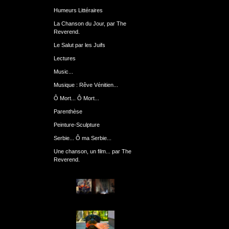
Humeurs Littéraires
La Chanson du Jour, par The
Reverend.
Le Salut par les Juifs
Lectures
Music...
Musique : Rêve Vénitien...
Ô Mort... Ô Mort...
Parenthèse
Peinture-Sculpture
Serbie... Ô ma Serbie...
Une chanson, un film... par The
Reverend.