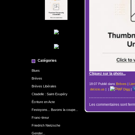
Catégories
Blues
Cliquez sur la photo...
Brèves
18:07 Publié dans
Brèves
|
Lie
Brèves Libérales
del.icio.us
|
|
Digg
|
Citadelle : Saint-Exupéry
Écriture en Acte
Les commentaires sont ferm
Festoyons... Buvons la coupe...
Franc-tireur
Friedrich Nietzsche
Gender...