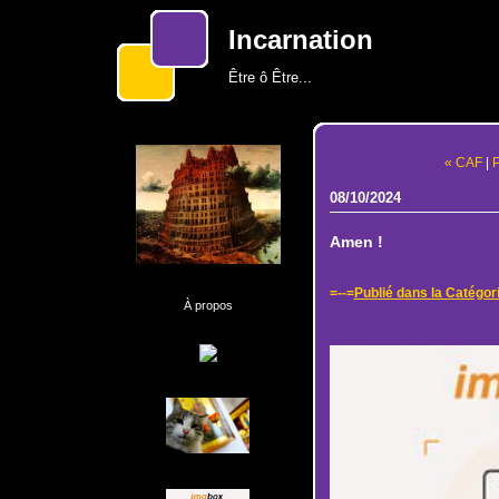
Incarnation
Être ô Être...
« CAF
|
P
08/10/2024
Amen !
=--=
Publié dans la Catégor
À propos