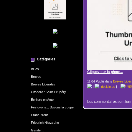
Catégories
Blues
Cliquez sur la photo...
Brèves
11:04 Publié dans
Brèves Libér
Brèves Libérales
|
del.icio.us
|
|
Citadelle : Saint-Exupéry
Écriture en Acte
Les commentaires sont ferm
Festoyons... Buvons la coupe...
Franc-tireur
Friedrich Nietzsche
Gender...