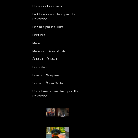
Humeurs Littéraires
La Chanson du Jour, par The
Reverend.
Le Salut par les Juifs
Lectures
Music...
Musique : Rêve Vénitien...
Ô Mort... Ô Mort...
Parenthèse
Peinture-Sculpture
Serbie... Ô ma Serbie...
Une chanson, un film... par The
Reverend.