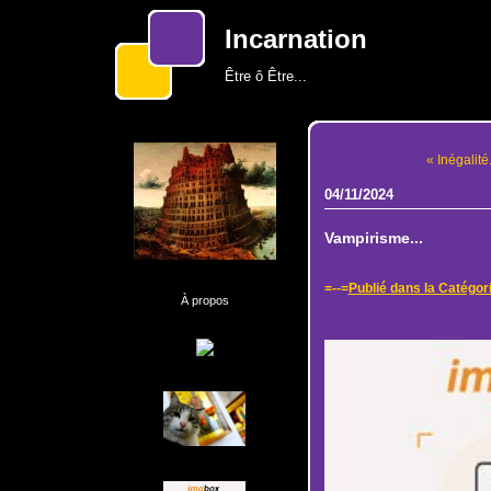
Incarnation
Être ô Être...
« Inégalité.
04/11/2024
Vampirisme...
=--=
Publié dans la Catégor
À propos