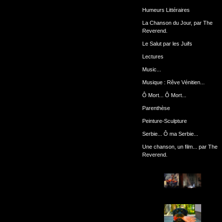
Humeurs Littéraires
La Chanson du Jour, par The
Reverend.
Le Salut par les Juifs
Lectures
Music...
Musique : Rêve Vénitien...
Ô Mort... Ô Mort...
Parenthèse
Peinture-Sculpture
Serbie... Ô ma Serbie...
Une chanson, un film... par The
Reverend.