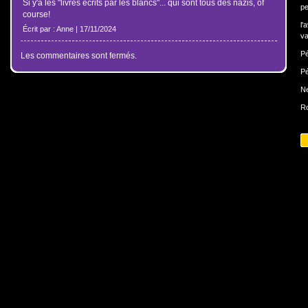
Si y'a les "livres écrits par les blancs"... qui sont tous des nazis, of
pe
course!
l'
Écrit par : Anne | 17/11/2024
va
Pé
Les commentaires sont fermés.
Pé
N
Ro