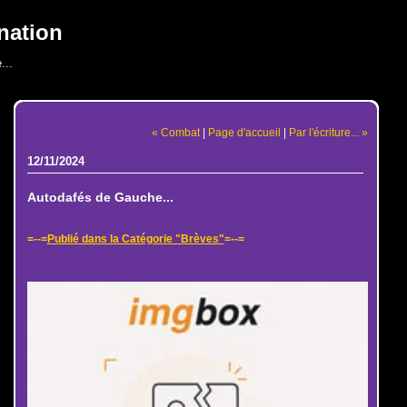
nation
...
« Combat
|
Page d'accueil
|
Par l'écriture... »
12/11/2024
Autodafés de Gauche...
=--=
Publié dans la Catégorie "Brèves"
=--=