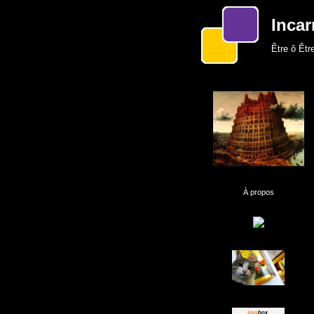
Incar
Être ô Être
À propos