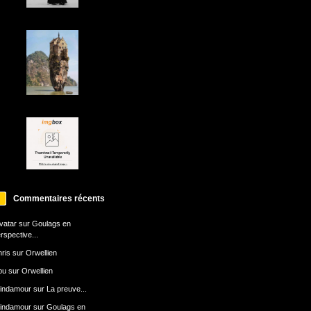
Commentaires récents
avatar
sur
Goulags en
rspective...
ris
sur
Orwellien
bu
sur
Orwellien
indamour
sur
La preuve...
indamour
sur
Goulags en