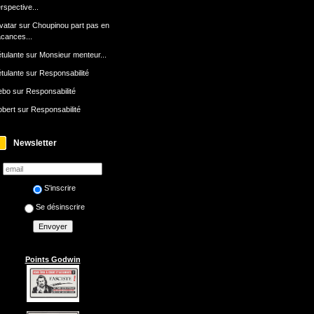
rspective...
avatar
sur
Choupinou part pas en
cances...
tulante
sur
Monsieur menteur...
tulante
sur
Responsabilité
ebo
sur
Responsabilité
bert
sur
Responsabilité
Newsletter
S'inscrire
Se désinscrire
Points Godwin