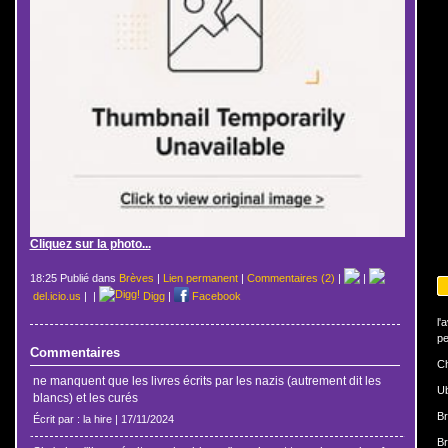
Cliquez sur la photo...
18:25 Publié dans
Brèves
|
Lien permanent
|
Commentaires (2)
|
|
del.icio.us
|
|
Digg
|
Facebook
l'
pe
Commentaires
Ch
ne manquent que les livres écrits par les nazis (autrement dit les
U
blancs) et les curés
Br
Écrit par : la hire | 17/11/2024
Br