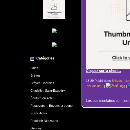
Catégories
Blues
Cliquez sur la photo...
Brèves
18:29 Publié dans
Brèves
|
Lie
Brèves Libérales
del.icio.us
|
|
Digg
|
Citadelle : Saint-Exupéry
Écriture en Acte
Les commentaires sont ferm
Festoyons... Buvons la coupe...
Franc-tireur
Friedrich Nietzsche
Gender...