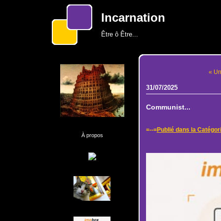
Incarnation
Être ô Être...
« Un
31/07/2025
Communist...
=--=
Publié dans la Catégor
À propos