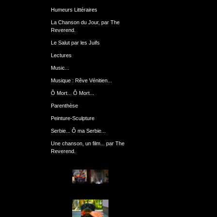
Humeurs Littéraires
La Chanson du Jour, par The
Reverend.
Le Salut par les Juifs
Lectures
Music...
Musique : Rêve Vénitien...
Ô Mort... Ô Mort...
Parenthèse
Peinture-Sculpture
Serbie... Ô ma Serbie...
Une chanson, un film... par The
Reverend.