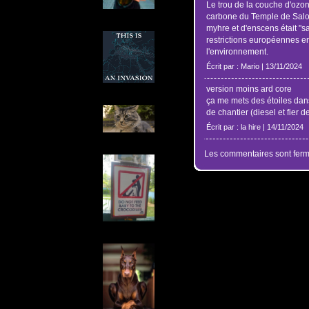
Le trou de la couche d'ozo
carbone du Temple de Salo
myhre et d'enscens était "s
restrictions européennes en
l'environnement.
Écrit par : Mario | 13/11/2024
version moins ard core
ça me mets des étoiles dan
de chantier (diesel et fier de
Écrit par : la hire | 14/11/2024
Les commentaires sont ferm