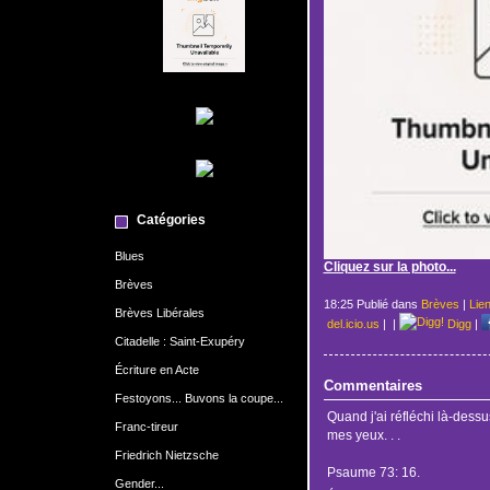
Catégories
Blues
Cliquez sur la photo...
Brèves
18:25 Publié dans
Brèves
|
Lie
Brèves Libérales
del.icio.us
|
|
Digg
|
Citadelle : Saint-Exupéry
Écriture en Acte
Commentaires
Festoyons... Buvons la coupe...
Quand j'ai réfléchi là-dessus
Franc-tireur
mes yeux. . .
Friedrich Nietzsche
Psaume 73: 16.
Gender...