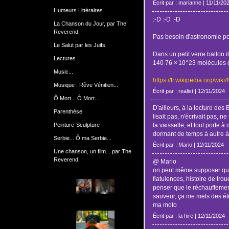
Écrit par : marianne | 11/11/20
Humeurs Littéraires
:-D :-D :-D
La Chanson du Jour, par The
Reverend.
Pas besoin d'astronomie po
Le Salut par les Juifs
Dans un petit verre ballon 
Lectures
140 76 × 10^23 molécules d
Music...
https://fr.wikipedia.org/w
Musique : Rêve Vénitien...
Écrit par : realist | 12/11/2024
Ô Mort... Ô Mort...
D'ailleurs, à la lecture des
Parenthèse
lisait pas, n'écrivait pas, ne
Peinture-Sculpture
la vaisselle, et tout porte à
dormant de temps à autre à l
Serbie... Ô ma Serbie...
Écrit par : Mario | 12/11/2024
Une chanson, un film... par The
Reverend.
@ Mario
on peut même supposer qu'i
flatulences, histoire de tro
penser que le réchauffement
sauveur, ça me mets des éto
ma moto
Écrit par : la hire | 12/11/2024