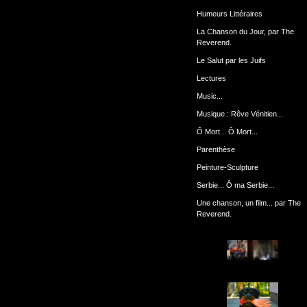
Humeurs Littéraires
La Chanson du Jour, par The
Reverend.
Le Salut par les Juifs
Lectures
Music...
Musique : Rêve Vénitien...
Ô Mort... Ô Mort...
Parenthèse
Peinture-Sculpture
Serbie... Ô ma Serbie...
Une chanson, un film... par The
Reverend.