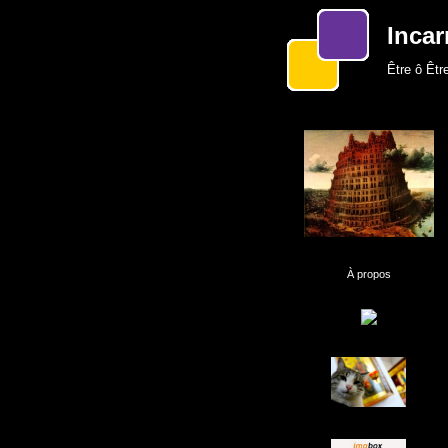
Incar
Être ô Être
À propos