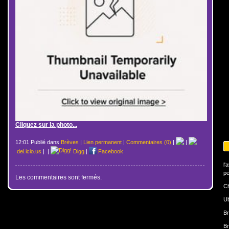
Cliquez sur la photo...
12:01 Publié dans
Brèves
|
Lien permanent
|
Commentaires (0)
|
|
del.icio.us
|
|
Digg
|
Facebook
l'
pe
Les commentaires sont fermés.
Ch
U
Br
Br