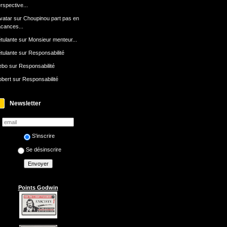
rspective...
avatar
sur
Choupinou part pas en
cances...
tulante
sur
Monsieur menteur...
tulante
sur
Responsabilité
ebo
sur
Responsabilité
bert
sur
Responsabilité
Newsletter
S'inscrire
Se désinscrire
Points Godwin