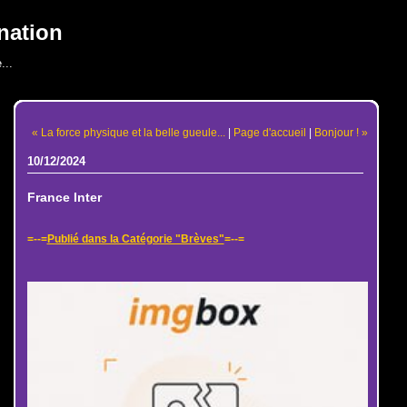
nation
...
« La force physique et la belle gueule...
|
Page d'accueil
|
Bonjour ! »
10/12/2024
France Inter
=--=
Publié dans la Catégorie "Brèves"
=--=