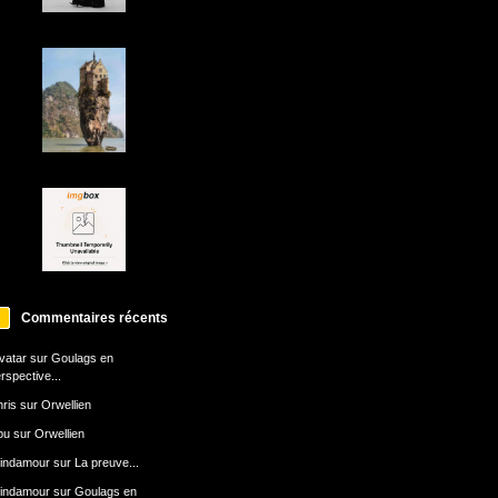
Commentaires récents
avatar
sur
Goulags en
rspective...
ris
sur
Orwellien
bu
sur
Orwellien
indamour
sur
La preuve...
indamour
sur
Goulags en