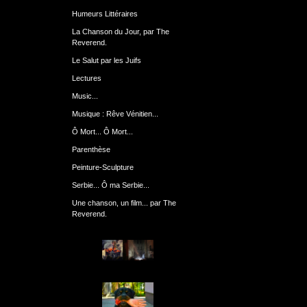
Humeurs Littéraires
La Chanson du Jour, par The
Reverend.
Le Salut par les Juifs
Lectures
Music...
Musique : Rêve Vénitien...
Ô Mort... Ô Mort...
Parenthèse
Peinture-Sculpture
Serbie... Ô ma Serbie...
Une chanson, un film... par The
Reverend.