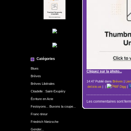
Catégories
Blues
Cliquez sur la photo...
Brèves
14:47 Publié dans
Brèves
|
Lie
Brèves Libérales
del.icio.us
|
|
Digg
|
Citadelle : Saint-Exupéry
Écriture en Acte
Les commentaires sont ferm
Festoyons... Buvons la coupe...
Franc-tireur
Friedrich Nietzsche
Gender...