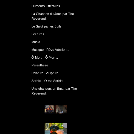
Humeurs Littéraires
La Chanson du Jour, par The
Reverend.
Le Salut par les Juifs
Lectures
Music...
Musique : Rêve Vénitien...
Ô Mort... Ô Mort...
Parenthèse
Peinture-Sculpture
Serbie... Ô ma Serbie...
Une chanson, un film... par The
Reverend.