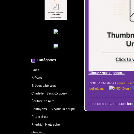
Catégories
Blues
Cliquez sur la photo...
Brèves
09:01 Publié dans
Brèves
|
Lie
Brèves Libérales
del.icio.us
|
|
Digg
|
Citadelle : Saint-Exupéry
Écriture en Acte
Les commentaires sont ferm
Festoyons... Buvons la coupe...
Franc-tireur
Friedrich Nietzsche
Gender...