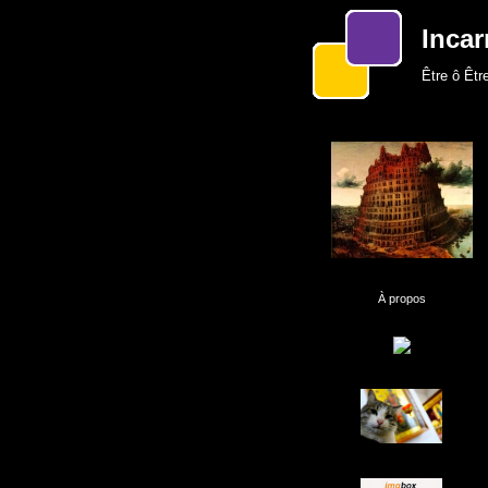
Incar
Être ô Être
À propos