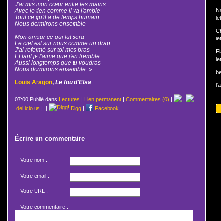
J'ai mis mon cœur entre tes mains
N
Avec le tien comme il va l'amble
Tout ce qu'il a de temps humain
le
Nous dormirons ensemble
Ch
Mon amour ce qui fut sera
le
Le ciel est sur nous comme un drap
J'ai refermé sur toi mes bras
Fl
Et tant je t'aime que j'en tremble
le
Aussi longtemps que tu voudras
Nous dormirons ensemble. »
b
Louis Aragon
,
Le fou d'Elsa
l'
07:00 Publié dans
Lectures
|
Lien permanent
|
Commentaires (0)
|
|
del.icio.us
|
|
Digg
|
Facebook
Écrire un commentaire
Votre nom :
Votre email :
Votre URL :
Votre commentaire :