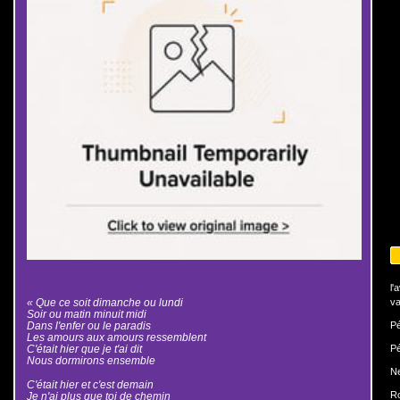
l'
« Que ce soit dimanche ou lundi
va
Soir ou matin minuit midi
Dans l'enfer ou le paradis
Pé
Les amours aux amours ressemblent
C'était hier que je t'ai dit
Pé
Nous dormirons ensemble
N
C'était hier et c'est demain
Ro
Je n'ai plus que toi de chemin