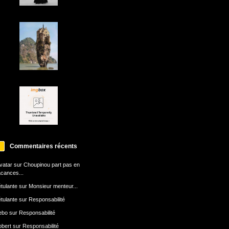
Commentaires récents
avatar
sur
Choupinou part pas en
cances...
tulante
sur
Monsieur menteur...
tulante
sur
Responsabilité
ebo
sur
Responsabilité
bert
sur
Responsabilité