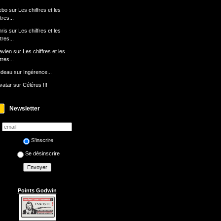
ebo
sur
Les chiffres et les
ttres...
ris
sur
Les chiffres et les
ttres...
avien
sur
Les chiffres et les
ttres...
edeau
sur
Ingérence...
avatar
sur
Célérus !!!
Newsletter
S'inscrire
Se désinscrire
Points Godwin