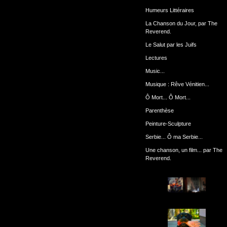
Humeurs Littéraires
La Chanson du Jour, par The
Reverend.
Le Salut par les Juifs
Lectures
Music...
Musique : Rêve Vénitien...
Ô Mort... Ô Mort...
Parenthèse
Peinture-Sculpture
Serbie... Ô ma Serbie...
Une chanson, un film... par The
Reverend.