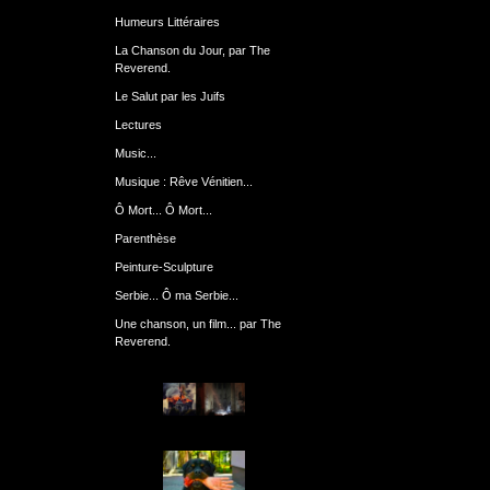
Humeurs Littéraires
La Chanson du Jour, par The
Reverend.
Le Salut par les Juifs
Lectures
Music...
Musique : Rêve Vénitien...
Ô Mort... Ô Mort...
Parenthèse
Peinture-Sculpture
Serbie... Ô ma Serbie...
Une chanson, un film... par The
Reverend.