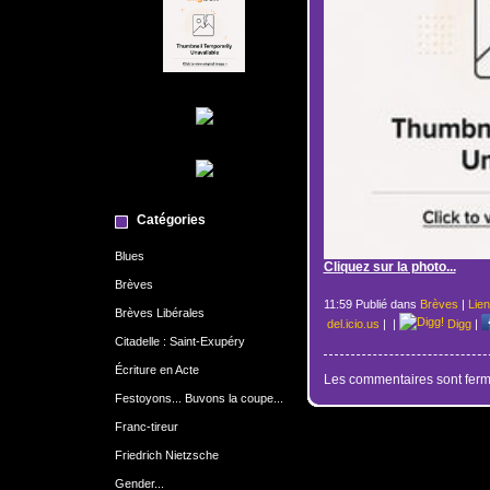
Catégories
Blues
Cliquez sur la photo...
Brèves
11:59 Publié dans
Brèves
|
Lie
Brèves Libérales
del.icio.us
|
|
Digg
|
Citadelle : Saint-Exupéry
Écriture en Acte
Les commentaires sont ferm
Festoyons... Buvons la coupe...
Franc-tireur
Friedrich Nietzsche
Gender...