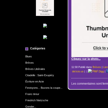
Catégories
Blues
Cliquez sur la photo...
Brèves
11:58 Publié dans
Brèves
|
Lie
Brèves Libérales
del.icio.us
|
|
Digg
|
Citadelle : Saint-Exupéry
Écriture en Acte
Les commentaires sont ferm
Festoyons... Buvons la coupe...
Franc-tireur
Friedrich Nietzsche
Gender...