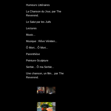
Humeurs Littéraires
La Chanson du Jour, par The
Reverend.
Le Salut par les Juifs
Lectures
Music...
Musique : Rêve Vénitien...
Ô Mort... Ô Mort...
Parenthèse
Peinture-Sculpture
Serbie... Ô ma Serbie...
Une chanson, un film... par The
Reverend.