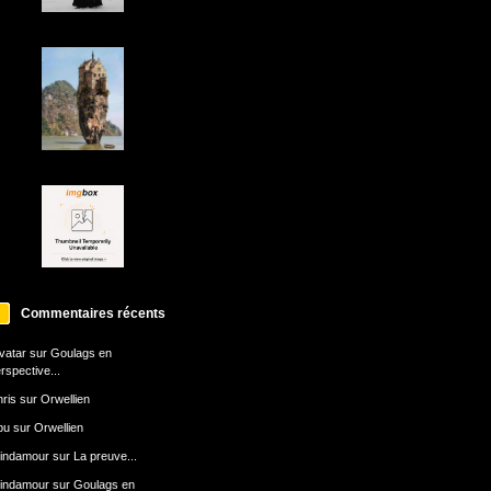
Commentaires récents
avatar
sur
Goulags en
rspective...
ris
sur
Orwellien
bu
sur
Orwellien
indamour
sur
La preuve...
indamour
sur
Goulags en