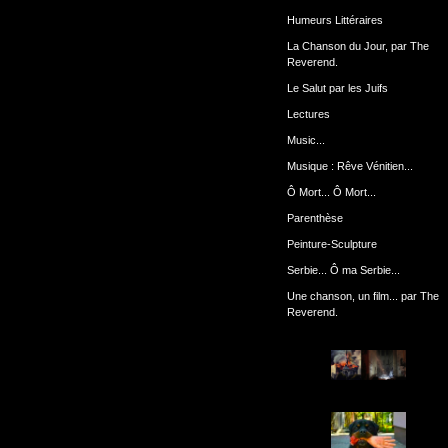
Humeurs Littéraires
La Chanson du Jour, par The
Reverend.
Le Salut par les Juifs
Lectures
Music...
Musique : Rêve Vénitien...
Ô Mort... Ô Mort...
Parenthèse
Peinture-Sculpture
Serbie... Ô ma Serbie...
Une chanson, un film... par The
Reverend.