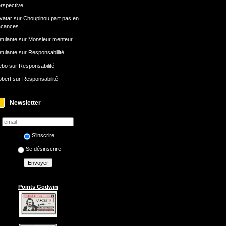
rspective...
avatar
sur
Choupinou part pas en
cances...
tulante
sur
Monsieur menteur...
tulante
sur
Responsabilité
ebo
sur
Responsabilité
bert
sur
Responsabilité
Newsletter
S'inscrire
Se désinscrire
Points Godwin