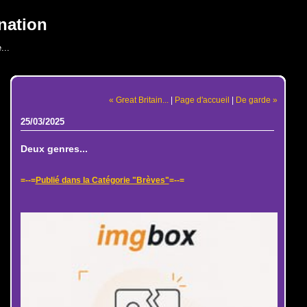
nation
...
« Great Britain...
|
Page d'accueil
|
De garde »
25/03/2025
Deux genres...
=--=
Publié dans la Catégorie "Brèves"
=--=