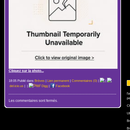
Cliquez sur la photo...
18:05 Publié dans
Brèves
|
Lien permanent
|
Commentaires (0)
|
|
del.icio.us
|
|
Digg
|
Facebook
l'
pe
Les commentaires sont fermés.
Ch
U
Br
Br