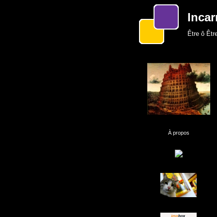
Incar
Être ô Être
À propos