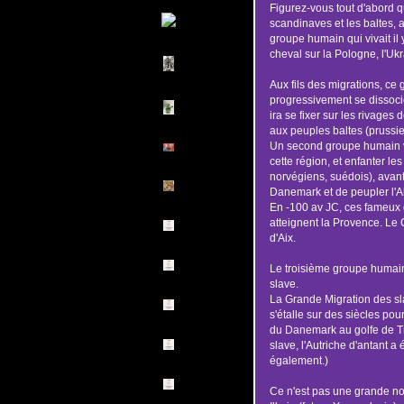
Figurez-vous tout d'abord q
scandinaves et les baltes, 
groupe humain qui vivait il 
cheval sur la Pologne, l'Ukr
Aux fils des migrations, c
progressivement se dissocie
ira se fixer sur les rivages
aux peuples baltes (prussien
Un second groupe humain v
cette région, et enfanter l
norvégiens, suédois), avant
Danemark et de peupler l'A
En -100 av JC, ces fameux 
atteignent la Provence. Le 
d'Aix.
Le troisième groupe humain 
slave.
La Grande Migration des sla
s'étalle sur des siècles pour
du Danemark au golfe de Tri
slave, l'Autriche d'antant a
également.)
Ce n'est pas une grande nou