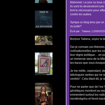
Mahomet. Le jour ou tous c
ils sont ils deviendront un
font le nécessaire pour effa
contre les autres.
Sympa ce blog tenu par un N
vu juste?
Écrit par : Tatiana | 12/09/2025
Bonjour Tatiana, soyez la 
Oui je connais ces théories
civilisationnelles que les 
leur règne politique… en par
un immense sens de la Mémoi
les traces que vous évoque
Je me méfie, cependant, des
idéologues serbes qui ne s
centrés". Cela étant dit, je s
Pour ne parler que de l’ex-
génétiques montrent au moi
emmerdent surtout les natio
monténégrins et Nord-macé