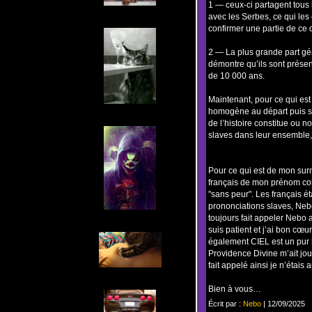
1 — ceux-ci partagent tous
avec les Serbes, ce qui le
confirmer une partie de ce
2 — La plus grande part gé
démontre qu’ils sont présen
de 10 000 ans.
Maintenant, pour ce qui est
homogène au départ puis sé
de l’histoire constitue ou n
slaves dans leur ensemble, 
Pour ce qui est de mon surn
français de mon prénom comp
"sans peur". Les français ét
prononciations slaves, Ne
toujours fait appeler Nebo af
suis patient et j’ai bon cœu
également CIEL est un pur
Providence Divine m’ait jo
fait appelé ainsi je n’étais
Bien à vous…
Écrit par :
Nebo
| 12/09/2025