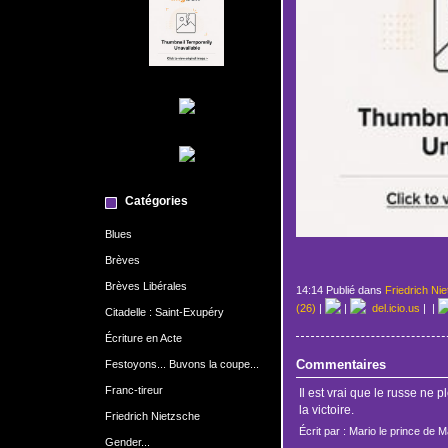
Catégories
Blues
Brèves
Brèves Libérales
14:14 Publié dans
Friedrich Ni
(26)
|
|
del.icio.us
|
|
Citadelle : Saint-Exupéry
Écriture en Acte
Commentaires
Festoyons... Buvons la coupe...
Franc-tireur
Il est vrai que le russe ne 
la victoire.
Friedrich Nietzsche
Écrit par : Mario le prince de 
Gender...