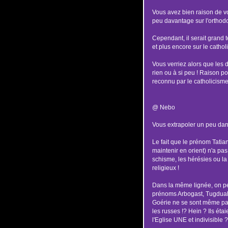
Vous avez bien raison de vo
peu davantage sur l'orthod
Cependant, il serait grand
et plus encore sur le cathol
Vous verriez alors que les 
rien ou à si peu ! Raison p
reconnu par le catholicisme
@ Nebo
Vous extrapoler un peu dans
Le fait que le prénom Tatian
maintenir en orient) n'a pas
schisme, les hérésies ou la 
religieux !
Dans la même lignée, on p
prénoms Arbogast, Tugdual
Goérie ne se sont même pa
les russes !? Hein ? Ils éta
l'Eglise UNE et indivisible ?