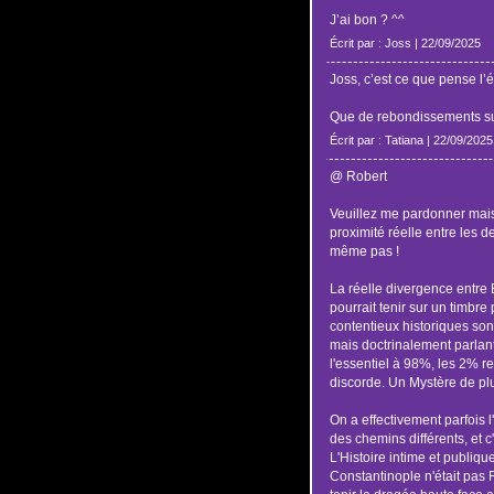
J’ai bon ? ^^
Écrit par : Joss | 22/09/2025
Joss, c’est ce que pense l’
Que de rebondissements sur c
Écrit par : Tatiana | 22/09/2025
@ Robert
Veuillez me pardonner mais
proximité réelle entre les d
même pas !
La réelle divergence entre 
pourrait tenir sur un timbre 
contentieux historiques so
mais doctrinalement parla
l'essentiel à 98%, les 2% re
discorde. Un Mystère de pl
On a effectivement parfois l
des chemins différents, et c'
L'Histoire intime et publiqu
Constantinople n'était pas 