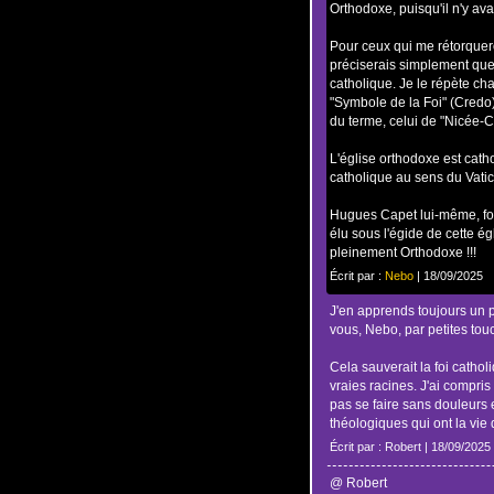
Orthodoxe, puisqu'il n'y ava
Pour ceux qui me rétorquero
préciserais simplement que
catholique. Je le répète ch
"Symbole de la Foi" (Credo).
du terme, celui de "Nicée-C
L'église orthodoxe est cath
catholique au sens du Vatic
Hugues Capet lui-même, fon
élu sous l'égide de cette é
pleinement Orthodoxe !!!
Écrit par :
Nebo
| 18/09/2025
J'en apprends toujours un 
vous, Nebo, par petites to
Cela sauverait la foi catho
vraies racines. J'ai compris
pas se faire sans douleurs
théologiques qui ont la vie 
Écrit par : Robert | 18/09/2025
@ Robert