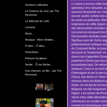
Le slave a encore cette hum
Humeurs Littéraires
splendeur et le désastre, la j
La Chanson du Jour, par The
sauvera l'humanité car c'e
Reverend.
encore castré comme est cas
du russe en particulier. Bie
Le Salut par les Juifs
originaires de cette région
Lectures
des découvertes récentes qu
consciences évoquent les B
Music...
Découvertes récentes mais 
Musique : Rêve Vénitien...
Starčevo puis de Vinča sug
prétendument cyrillique exis
Ô Mort... Ô Mort...
du Croissant fertile, le moi
Parenthèse
structuré et "modernisé" en
slaves qui s'appellent Slove
Peinture-Sculpture
justement (Slovo) que eux 
Serbie... Ô ma Serbie...
possédaient pas. On retrouv
antiques. Ceux-ci se sont r
Une chanson, un film... par The
l'Allemagne et par la mer j
Reverend.
l'Oural. Aux 6ème et 7ème 
revenus dans les Balkans a
Avare. Ils ont fait du Kosso
Bulgarie ont été bulgarisés 
région. Les serbes de Rouma
siècle mais cette latinisatio
orthodoxe.Les croates sont 
comme les bosniaques sont 