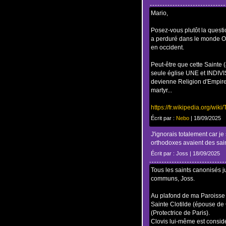
Mario,
Posez-vous plutôt la quest
a perduré dans le monde Ort
en occident.
Peut-être que cette Sainte (
seule église UNE et INDIVIS
devienne Religion d'Empir
martyr...
https://fr.wikipedia.org/wi
Écrit par :
Nebo
| 18/09/2025
J'ignorais totalement car je
orthodoxes avaient des sa
Écrit par : Joss | 18/09/2025
Tous les saints canonisés 
communs, Joss.
Au plafond de ma Paroisse
Sainte Clotilde (épouse de 
(Protectrice de Paris).
Clovis lui-même est consid