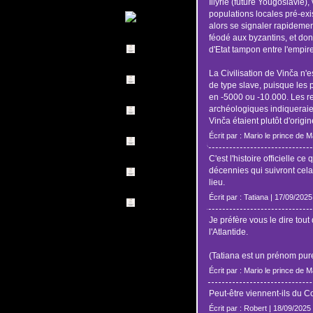
Illyrie (future Yougoslavie),
populations locales pré-exis
alors se signaler rapideme
féodé aux byzantins, et dont 
d'Etat tampon entre l'empire
La Civilisation de Vinča n'e
de type slave, puisque les 
en -5000 ou -10.000. Les re
archéologiques indiqueraie
Vinča étaient plutôt d'origi
Écrit par : Mario le prince de 
C'est l'histoire officielle c
décennies qui suivront cela
lieu.
Écrit par : Tatiana | 17/09/2025
Je préfère vous le dire tout
l'Atlantide.
(Tatiana est un prénom pu
Écrit par : Mario le prince de 
Peut-être viennent-ils du C
Écrit par : Robert | 18/09/2025