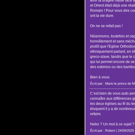
tenir la dragée haute face a
et Orient était déjà une réal
Romain ! Pour vous dire co
ont la vie dure.
On ne se refait pas !
Néanmoins, toutefois et ce
honnêtement et sans mécha
plutôt que l'Eglise Orthodo
ethniquement parlant, en ét
greco-slave, tandis que le c
qui lui permet encore de se
des eskimos ou des bambo
Bien à vous.
Écrit par : Mario le prince de 
C’est bien de vous auto per
connaître aux différences g
les deux églises au fil du 
éloquent il y a de nombreux 
refaire.
Nebo ? Un mot à ce sujet ?
Écrit par : Robert | 24/09/2025