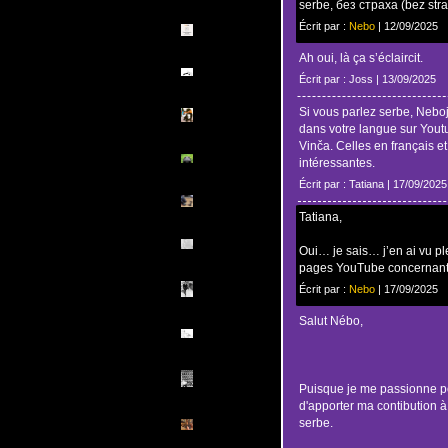
serbe, без страха (bez stra
Écrit par :
Nebo
| 12/09/2025
Ah oui, là ça s’éclaircit.
Écrit par : Joss | 13/09/2025
Si vous parlez serbe, Neboj
dans votre langue sur Youtub
Vinča. Celles en français e
intéressantes.
Écrit par : Tatiana | 17/09/2025
Tatiana,
Oui… je sais… j’en ai vu p
pages YouTube concernant
Écrit par :
Nebo
| 17/09/2025
Salut Nébo,
Puisque je me passionne po
d'apporter ma contibution à
serbe.