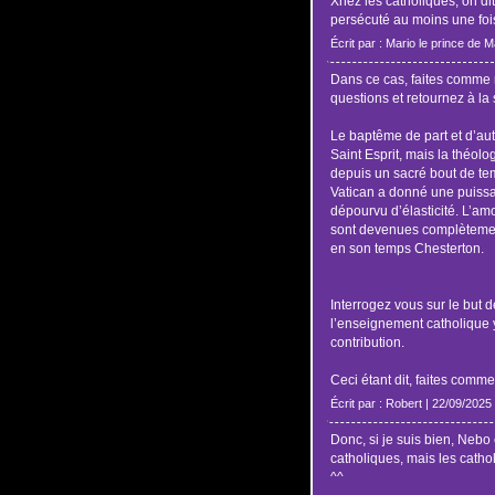
Xhez les catholiques, on dit
persécuté au moins une fois p
Écrit par : Mario le prince de 
Dans ce cas, faites comme
questions et retournez à la
Le baptême de part et d’autr
Saint Esprit, mais la théol
depuis un sacré bout de tem
Vatican a donné une puissan
dépourvu d’élasticité. L’amo
sont devenues complètement
en son temps Chesterton.
Interrogez vous sur le but d
l’enseignement catholique y
contribution.
Ceci étant dit, faites comm
Écrit par : Robert | 22/09/2025
Donc, si je suis bien, Nebo
catholiques, mais les catho
^^