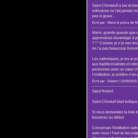
Saint Chloddulf a bel et bien
orthodoxe ne l'ait jamais mis
pas si grave...
Écrit par : Mario le prince de 
Mario, grande gueule que vo
apprendrais davantage à pr
? ^^ Comme je n’ai rien tro
ne l’a pas beaucoup honoré
Les catholiques, je les ai pr
aux traditionnalistes et inte
personnes avec un cœur chr
l’institution, je préfère n’en
Écrit par : Robert | 22/09/2025
Salut Robert,
Saint Chlodulf était évêque
Si vous demandez la liste 
trouverez au début.
Concernan l'Institution cath
avec vous ! Faut se les cog