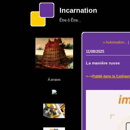
Incarnation
Être ô Être...
« Autorisation...
|
11/08/2025
La manière russe
=--=
Publié dans la Catégor
À propos