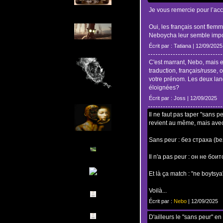
Je vous remercie pour l’acc
Oui, les français sont fle
Neboycha leur semble impo
Écrit par : Tatiana | 12/09/2025
C'est marrant, Nebo, mais 
traduction, français/russe, o
votre prénom. Les deux lang
éloignées?
Écrit par : Joss | 12/09/2025
Il ne faut pas taper "sans peu
revient au même, mais avec
Sans peur : без страха (bez 
Il n'a pas peur : он не боит
Et là ça match : "ne boyts
Voilà...
Écrit par :
Nebo
| 12/09/2025
D'ailleurs le "sans peur" e