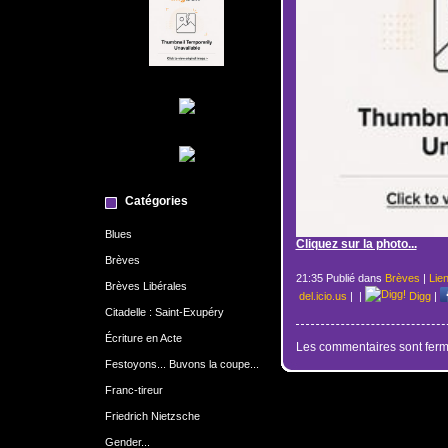
Catégories
Blues
Cliquez sur la photo...
Brèves
21:35 Publié dans
Brèves
|
Lie
Brèves Libérales
del.icio.us
|
|
Digg
|
Citadelle : Saint-Exupéry
Écriture en Acte
Les commentaires sont ferm
Festoyons... Buvons la coupe...
Franc-tireur
Friedrich Nietzsche
Gender...