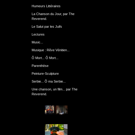
Humeurs Littéraires
La Chanson du Jour, par The
Reverend.
Le Salut par les Juifs
Lectures
Music...
Musique : Rêve Vénitien...
Ô Mort... Ô Mort...
Parenthèse
Peinture-Sculpture
Serbie... Ô ma Serbie...
Une chanson, un film... par The
Reverend.