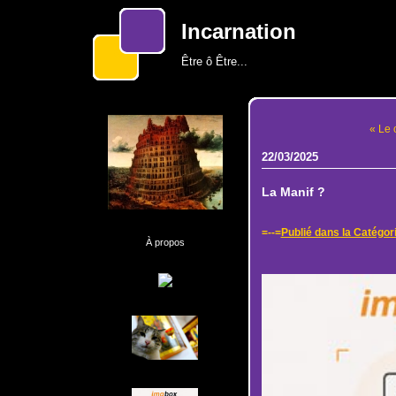
Incarnation
Être ô Être...
« Le 
22/03/2025
La Manif ?
=--=
Publié dans la Catégor
À propos