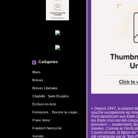
Catégories
Blues
Brèves
Brèves Libérales
Citadelle : Saint-Exupéry
Écriture en Acte
« Depuis 1947, la plupart 
Festoyons... Buvons la coupe...
souche européenne en Améri
Parti républicain aux États-
Franc-tireur
les États-Unis ont été conç
pionniers –, soutiennent, d
Friedrich Nietzsche
marées. Comme je l’écris da
Courts-circuits, la figure du
Gender...
été remplacée par le "bon P