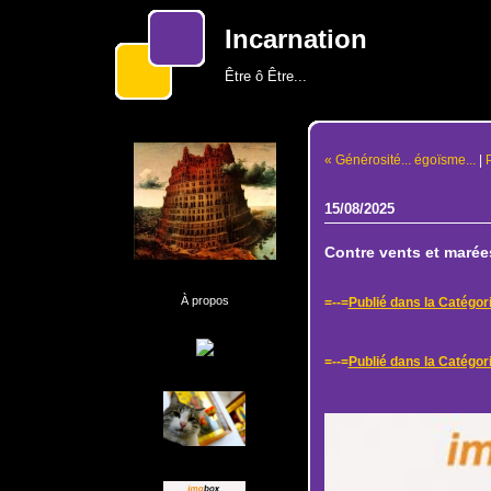
Incarnation
Être ô Être...
« Générosité... égoïsme...
|
15/08/2025
Contre vents et marée
À propos
=--=
Publié dans la Catégor
=--=
Publié dans la Catégori