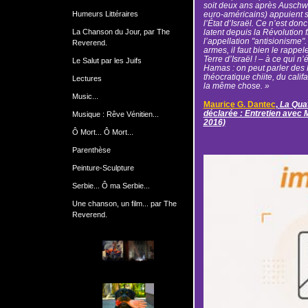
soit deux ans après Auschw
Humeurs Littéraires
euro-américains) appuient s
l’État d’Israël. Ce n’est don
La Chanson du Jour, par The
latent depuis la Révolution
l’appellation "antisionisme". 
Reverend.
armes, il faut bien le rappele
Terre d’Israël ! – à ce qui 
Le Salut par les Juifs
Hamas : on peut parler des
théocratique chiite, du califa
Lectures
la même chose. »
Music...
Maurice G. Dantec
,
La Qua
déclarée : Entretien avec 
Musique : Rêve Vénitien...
2016)
Ô Mort... Ô Mort...
Parenthèse
Peinture-Sculpture
Serbie... Ô ma Serbie...
Une chanson, un film... par The
Reverend.