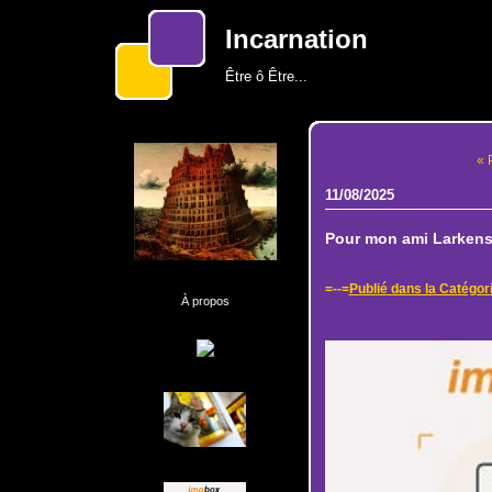
Incarnation
Être ô Être...
« 
11/08/2025
Pour mon ami Larkens 
=--=
Publié dans la Catégor
À propos