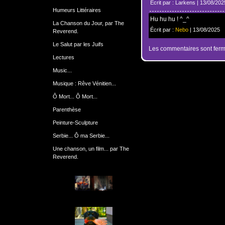
Écrit par : Larkens | 13/08/202
Humeurs Littéraires
Hu hu hu ! ^_^
La Chanson du Jour, par The
Écrit par :
Nebo
| 13/08/2025
Reverend.
Le Salut par les Juifs
Les commentaires sont ferm
Lectures
Music...
Musique : Rêve Vénitien...
Ô Mort... Ô Mort...
Parenthèse
Peinture-Sculpture
Serbie... Ô ma Serbie...
Une chanson, un film... par The
Reverend.