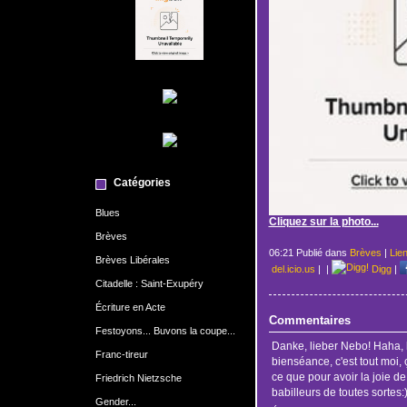
Catégories
Blues
Cliquez sur la photo...
Brèves
06:21 Publié dans
Brèves
|
Lie
Brèves Libérales
del.icio.us
|
|
Digg
|
Citadelle : Saint-Exupéry
Écriture en Acte
Commentaires
Festoyons... Buvons la coupe...
Danke, lieber Nebo! Haha, la
Franc-tireur
bienséance, c'est tout moi, 
ce que pour avoir la joie de
Friedrich Nietzsche
babilleurs de toutes sortes:
Gender...