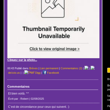
Cliquez sur la photo...
00:43 Publié dans
Brèves
|
Lien permanent
|
Commentaires (2)
|
|
del.icio.us
|
|
Digg
|
Facebook
Br
Br
Commentaires
pe
Et bien voilà. ^^
l'
Écrit par : Robert | 02/08/2025
va
Pé
C’est de circonstance pour ceux qui suivent. :)