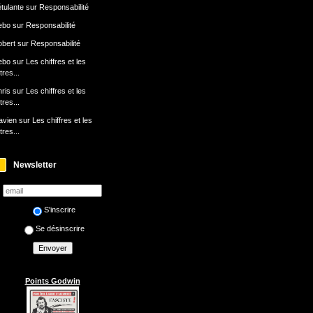
tulante
sur
Responsabilité
ebo
sur
Responsabilité
bert
sur
Responsabilité
ebo
sur
Les chiffres et les
ttres...
ris
sur
Les chiffres et les
ttres...
avien
sur
Les chiffres et les
ttres...
Newsletter
S'inscrire
Se désinscrire
Points Godwin