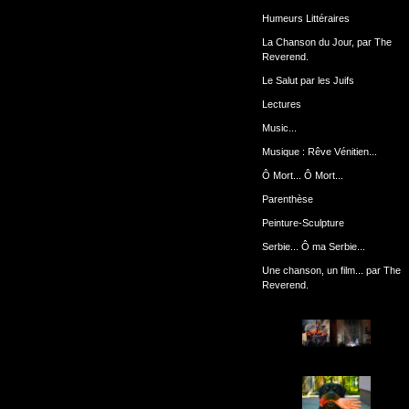
Humeurs Littéraires
La Chanson du Jour, par The
Reverend.
Le Salut par les Juifs
Lectures
Music...
Musique : Rêve Vénitien...
Ô Mort... Ô Mort...
Parenthèse
Peinture-Sculpture
Serbie... Ô ma Serbie...
Une chanson, un film... par The
Reverend.