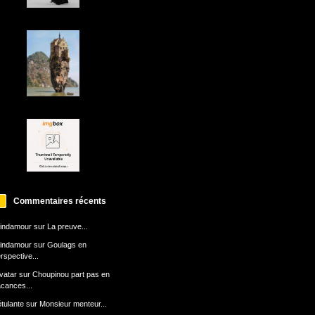
Commentaires récents
indamour
sur
La preuve...
indamour
sur
Goulags en
rspective...
avatar
sur
Choupinou part pas en
cances...
tulante
sur
Monsieur menteur...