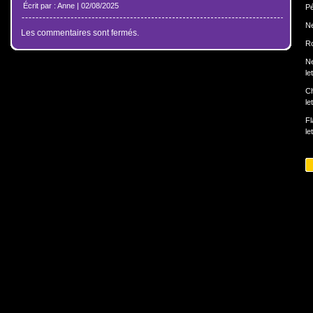
Écrit par : Anne | 02/08/2025
Pé
N
Les commentaires sont fermés.
Ro
N
le
Ch
le
Fl
le