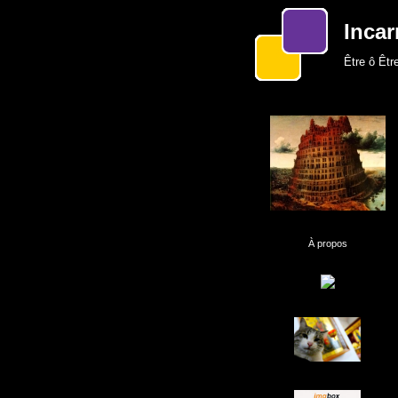
Incar
Être ô Être
À propos