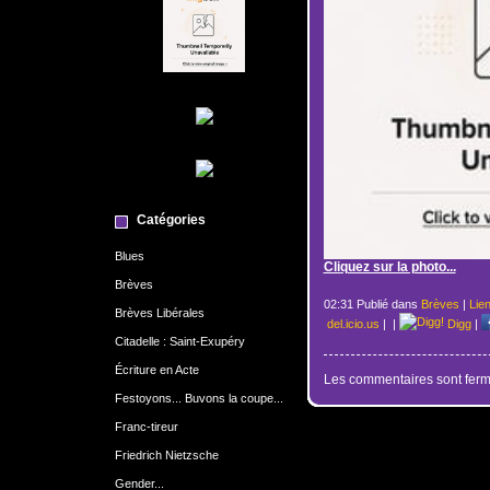
Catégories
Blues
Cliquez sur la photo...
Brèves
02:31 Publié dans
Brèves
|
Lie
Brèves Libérales
del.icio.us
|
|
Digg
|
Citadelle : Saint-Exupéry
Écriture en Acte
Les commentaires sont ferm
Festoyons... Buvons la coupe...
Franc-tireur
Friedrich Nietzsche
Gender...