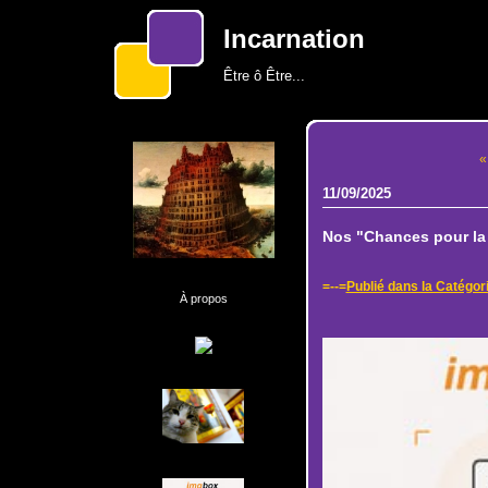
Incarnation
Être ô Être...
«
11/09/2025
Nos "Chances pour la F
=--=
Publié dans la Catégor
À propos