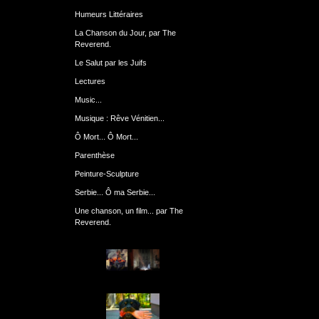
Humeurs Littéraires
La Chanson du Jour, par The
Reverend.
Le Salut par les Juifs
Lectures
Music...
Musique : Rêve Vénitien...
Ô Mort... Ô Mort...
Parenthèse
Peinture-Sculpture
Serbie... Ô ma Serbie...
Une chanson, un film... par The
Reverend.