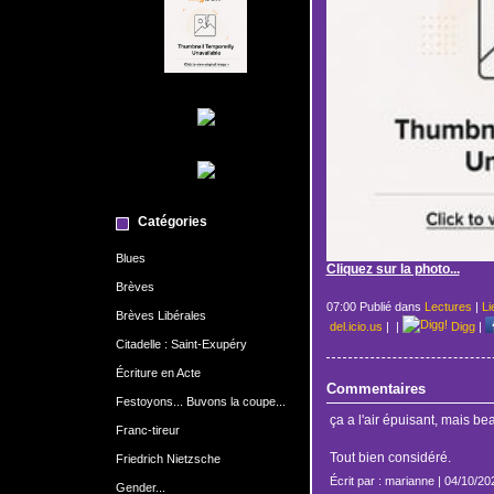
Catégories
Blues
Cliquez sur la photo...
Brèves
07:00 Publié dans
Lectures
|
Li
Brèves Libérales
del.icio.us
|
|
Digg
|
Citadelle : Saint-Exupéry
Écriture en Acte
Commentaires
Festoyons... Buvons la coupe...
ça a l'air épuisant, mais bea
Franc-tireur
Tout bien considéré.
Friedrich Nietzsche
Écrit par : marianne | 04/10/20
Gender...