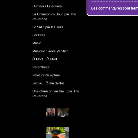
Humeurs Littéraires
Les commentaires sont ferm
La Chanson du Jour, par The
Reverend.
Le Salut par les Juifs
Lectures
Music...
Musique : Rêve Vénitien...
Ô Mort... Ô Mort...
Parenthèse
Peinture-Sculpture
Serbie... Ô ma Serbie...
Une chanson, un film... par The
Reverend.