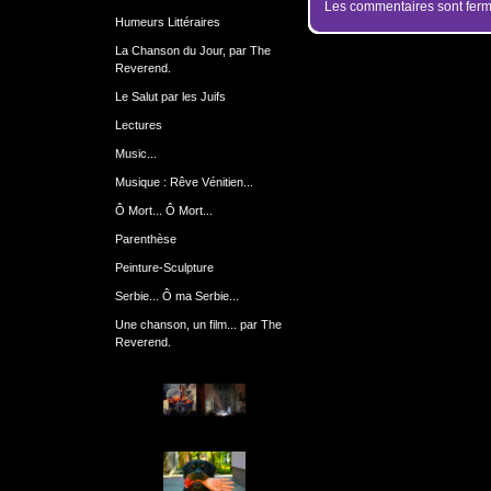
Les commentaires sont ferm
Humeurs Littéraires
La Chanson du Jour, par The
Reverend.
Le Salut par les Juifs
Lectures
Music...
Musique : Rêve Vénitien...
Ô Mort... Ô Mort...
Parenthèse
Peinture-Sculpture
Serbie... Ô ma Serbie...
Une chanson, un film... par The
Reverend.