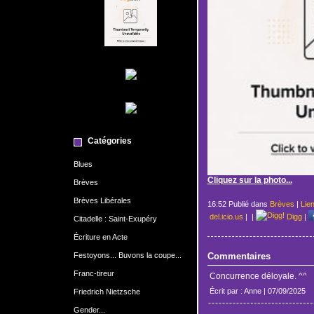
Catégories
Blues
Cliquez sur la photo...
Brèves
Brèves Libérales
16:52 Publié dans
Brèves
|
Lie
del.icio.us
|
|
Digg
|
Citadelle : Saint-Exupéry
Écriture en Acte
Festoyons... Buvons la coupe...
Commentaires
Franc-tireur
Concurrence déloyale. ^^
Écrit par : Anne | 07/09/2025
Friedrich Nietzsche
Gender...