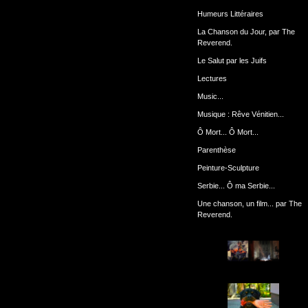
Humeurs Littéraires
La Chanson du Jour, par The
Reverend.
Le Salut par les Juifs
Lectures
Music...
Musique : Rêve Vénitien...
Ô Mort... Ô Mort...
Parenthèse
Peinture-Sculpture
Serbie... Ô ma Serbie...
Une chanson, un film... par The
Reverend.