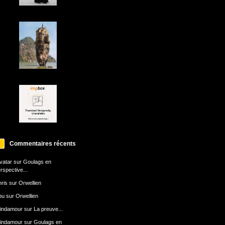
Commentaires récents
avatar
sur
Goulags en
rspective...
ris
sur
Orwellien
bu
sur
Orwellien
indamour
sur
La preuve...
indamour
sur
Goulags en