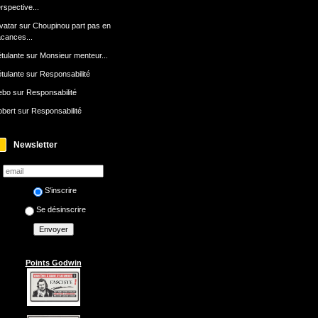
rspective...
avatar
sur
Choupinou part pas en
cances...
tulante
sur
Monsieur menteur...
tulante
sur
Responsabilité
ebo
sur
Responsabilité
bert
sur
Responsabilité
Newsletter
S'inscrire
Se désinscrire
Points Godwin