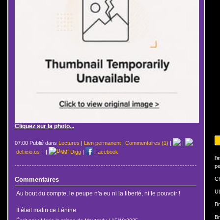
Cliquez sur la photo...
07:00 Publié dans
Lectures
|
Lien permanent
|
Commentaires (1)
|
|
del.icio.us
|
|
Digg
|
Facebook
l'
pe
Commentaires
Ch
U
Au bout du compte, le peupe n'a eu ni la liberté, ni le pouvoir !
Br
Il était malin ce Lénine.
Br