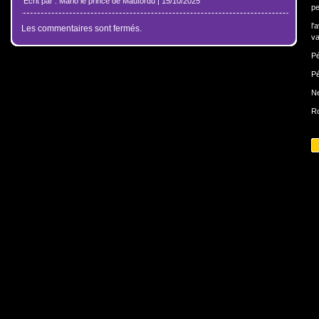
Écrit par : Mario le prince de Mautordu | 15/10/2025
pe
l'
Les commentaires sont fermés.
va
Pé
Pé
N
Ro