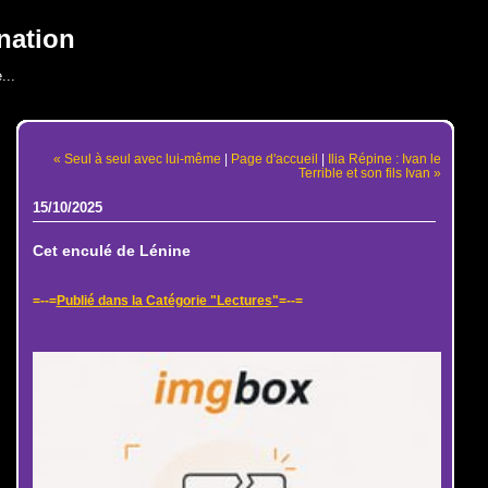
nation
...
« Seul à seul avec lui-même
|
Page d'accueil
|
Ilia Répine : Ivan le
Terrible et son fils Ivan »
15/10/2025
Cet enculé de Lénine
=--=
Publié dans la Catégorie "Lectures"
=--=