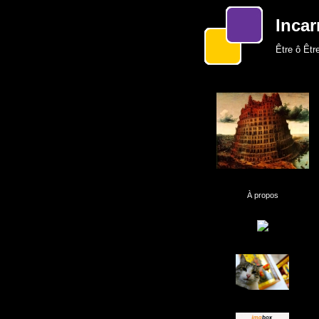
Incar
Être ô Être
À propos