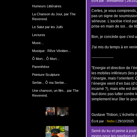
Écrit par : Brindamour | 29/10
Humeurs Littéraires
Certes, je vous comprends, 
La Chanson du Jour, par The
pas un signe de soumission 
Reverend.
sérieuse. L'ascèse n'est pas
prise en main de soi... de li
Le Salut par les Juifs
Lectures
Bon, je concède que c'est u
Music...
J'ai mis du temps à en venir l
Musique : Rêve Vénitien...
------------------
Ô Mort... Ô Mort...
Parenthèse
"Energie et direction de l’
les mobiles inférieurs (les
Peinture-Sculpture
l’énergie, mais l’orientent
Serbie... Ô ma Serbie...
l’énergie vient d’en bas (d’
incarné ?), mais elle est dir
Une chanson, un film... par The
faut donc pas lutter contre l
Reverend.
simplement leur ôter le gouv
Gustave Thibon, L’échelle 
Écrit par :
Nebo
| 29/10/2025
Serré du ku et peine à joui
moins pour les paydays et 