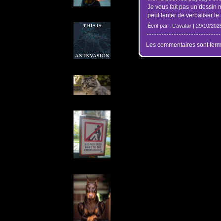
Je vous fait pas un dessin m
peut tenter de verbaliser le 
Écrit par : L'avatar | 29/10/202
Les commentaires sont ferm