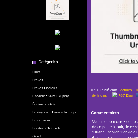
Catégories
Blues
Brèves
Brèves Libérales
07:00 Publié dans
Lectures
|
Li
del.icio.us
|
|
Digg
|
Citadelle : Saint-Exupéry
Écriture en Acte
Festoyons... Buvons la coupe...
Commentaires
Franc-tireur
Vous me permettrez de ne p
de ce peine à jouir, de ce se
Friedrich Nietzsche
“Quand il te vient l’envie d’u
Gender...