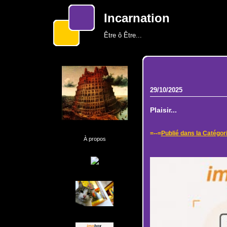
Incarnation
Être ô Être...
29/10/2025
Plaisir...
=--=
Publié dans la Catégor
À propos