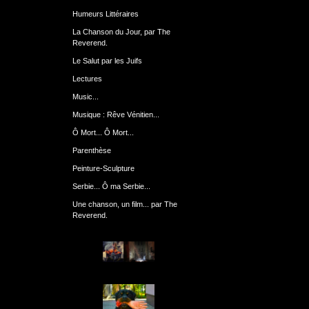
Humeurs Littéraires
La Chanson du Jour, par The
Reverend.
Le Salut par les Juifs
Lectures
Music...
Musique : Rêve Vénitien...
Ô Mort... Ô Mort...
Parenthèse
Peinture-Sculpture
Serbie... Ô ma Serbie...
Une chanson, un film... par The
Reverend.