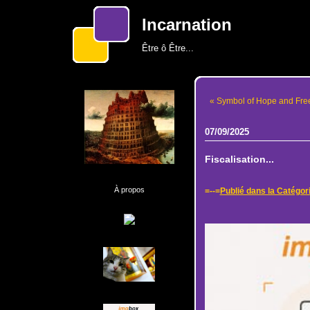
Incarnation
Être ô Être...
« Symbol of Hope and Fre
07/09/2025
Fiscalisation...
À propos
=--=
Publié dans la Catégor