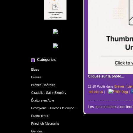
Catégories
Blues
Cliquez sur la photo...
Brèves
Brèves Libérales
22:10 Publié dans
Brèves
|
Lie
del.icio.us
|
|
Digg
|
Citadelle : Saint-Exupéry
Écriture en Acte
Les commentaires sont ferm
Festoyons... Buvons la coupe...
Franc-tireur
Friedrich Nietzsche
Gender...