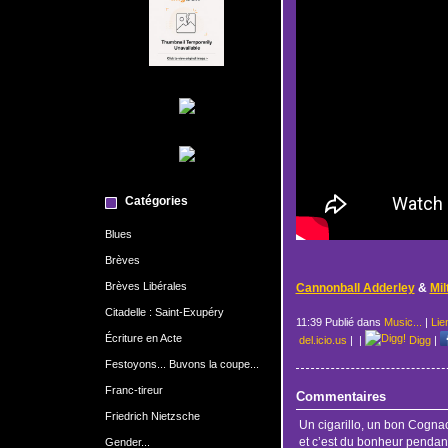
Catégories
Blues
Brèves
Brèves Libérales
Cannonball Adderley
&
Mil
Citadelle : Saint-Exupéry
11:39 Publié dans
Music...
|
Lie
Écriture en Acte
del.icio.us
|
|
Digg
|
Festoyons... Buvons la coupe...
Franc-tireur
Commentaires
Friedrich Nietzsche
Un cigarillo, un bon Cognac
et c’est du bonheur pendan
Gender...