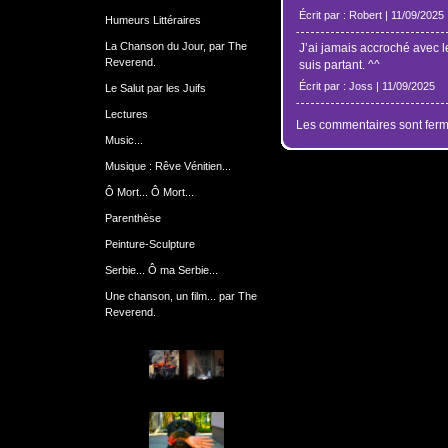
Écrit par : Robert | 11/09/2025
Humeurs Littéraires
La Chanson du Jour, par The
J’ai jamais accroché avec le
Reverend.
suis partant. ^^
Écrit par : Joss | 11/09/2025
Le Salut par les Juifs
Lectures
Les commentaires sont ferm
Music...
Musique : Rêve Vénitien...
Ô Mort... Ô Mort...
Parenthèse
Peinture-Sculpture
Serbie... Ô ma Serbie...
Une chanson, un film... par The
Reverend.