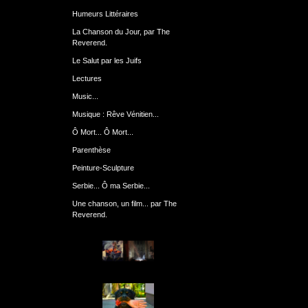
Humeurs Littéraires
La Chanson du Jour, par The
Reverend.
Le Salut par les Juifs
Lectures
Music...
Musique : Rêve Vénitien...
Ô Mort... Ô Mort...
Parenthèse
Peinture-Sculpture
Serbie... Ô ma Serbie...
Une chanson, un film... par The
Reverend.