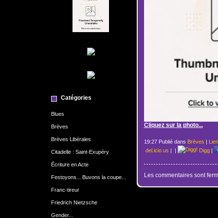
Catégories
Blues
Cliquez sur la photo...
Brèves
Brèves Libérales
19:27 Publié dans
Brèves
|
Lie
del.icio.us
|
|
Digg
|
Citadelle : Saint-Exupéry
Écriture en Acte
Les commentaires sont ferm
Festoyons... Buvons la coupe...
Franc-tireur
Friedrich Nietzsche
Gender...