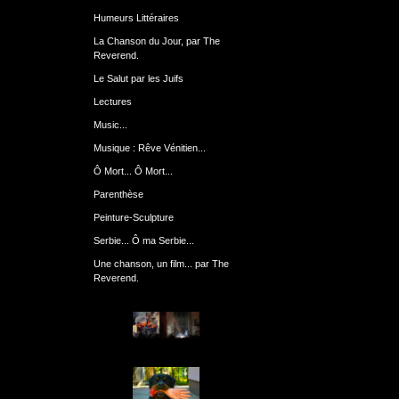
Humeurs Littéraires
La Chanson du Jour, par The
Reverend.
Le Salut par les Juifs
Lectures
Music...
Musique : Rêve Vénitien...
Ô Mort... Ô Mort...
Parenthèse
Peinture-Sculpture
Serbie... Ô ma Serbie...
Une chanson, un film... par The
Reverend.