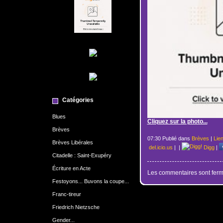
Catégories
Blues
Cliquez sur la photo...
Brèves
07:30 Publié dans
Brèves
|
Lie
Brèves Libérales
del.icio.us
|
|
Digg
|
Citadelle : Saint-Exupéry
Écriture en Acte
Les commentaires sont ferm
Festoyons... Buvons la coupe...
Franc-tireur
Friedrich Nietzsche
Gender...