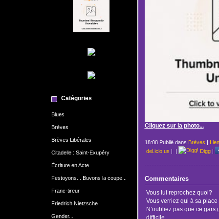
Catégories
Blues
Cliquez sur la photo...
Brèves
Brèves Libérales
18:08 Publié dans
Brèves
|
Lie
del.icio.us
|
|
Digg
|
Citadelle : Saint-Exupéry
Écriture en Acte
Festoyons... Buvons la coupe...
Commentaires
Franc-tireur
Vous lui reprochez quoi?
Vous verriez qui à sa place 
Friedrich Nietzsche
N’oubliez pas que ce gars 
Gender...
difficile.