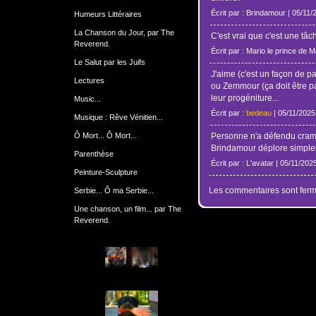
Écrit par : Brindamour | 05/11/
Humeurs Littéraires
La Chanson du Jour, par The
C'est vrai que c'est une tâch
Reverend.
Écrit par : Mario le prince de 
Le Salut par les Juifs
J'aime (c'est un façon de par
Lectures
ou Zemmour (ça doit être pa
leur progéniture...
Music...
Écrit par :
bedeau
| 05/11/2025
Musique : Rêve Vénitien...
Ô Mort... Ô Mort...
Personne n'a défendu cra
Brindamour déplore simplem
Parenthèse
Écrit par : L'avatar | 05/11/202
Peinture-Sculpture
Les commentaires sont ferm
Serbie... Ô ma Serbie...
Une chanson, un film... par The
Reverend.