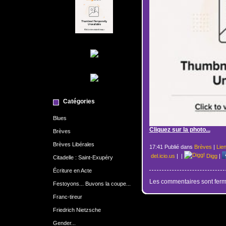
Catégories
Blues
Cliquez sur la photo...
Brèves
Brèves Libérales
17:41 Publié dans
Brèves
|
Lie
del.icio.us
|
|
Digg
|
Citadelle : Saint-Exupéry
Écriture en Acte
Les commentaires sont ferm
Festoyons... Buvons la coupe...
Franc-tireur
Friedrich Nietzsche
Gender...