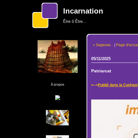
Incarnation
Être ô Être...
« Sagesse...
|
Page d'accue
05/11/2025
Patriarcat
À propos
=--=
Publié dans la Catégor