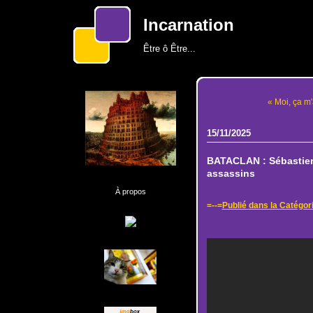
Incarnation
Être ô Être...
« Moi, ça m'
15/11/2025
BATACLAN : Sébastien
assassins
À propos
=--=
Publié dans la Catég