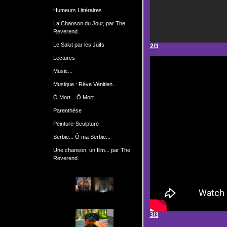
Humeurs Littéraires
La Chanson du Jour, par The
Reverend.
Le Salut par les Juifs
2/3
Lectures
Music...
Musique : Rêve Vénitien...
Ô Mort... Ô Mort...
Parenthèse
Peinture-Sculpture
Serbie... Ô ma Serbie...
Une chanson, un film... par The
Reverend.
3/3