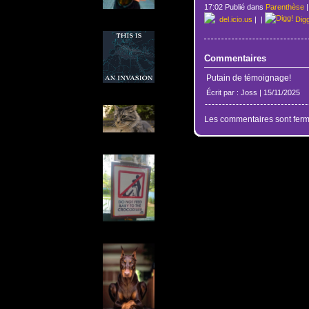
17:02 Publié dans
Parenthèse
del.icio.us
|
|
Dig
Commentaires
Putain de témoignage!
Écrit par : Joss | 15/11/2025
Les commentaires sont ferm