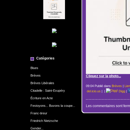
Catégories
Blues
Brèves
Cliquez sur la photo...
Brèves Libérales
09:04 Publié dans
Brèves
|
Lie
Citadelle : Saint-Exupéry
del.icio.us
|
|
Digg
|
Écriture en Acte
Festoyons... Buvons la coupe...
Les commentaires sont ferm
Franc-tireur
Friedrich Nietzsche
Gender...