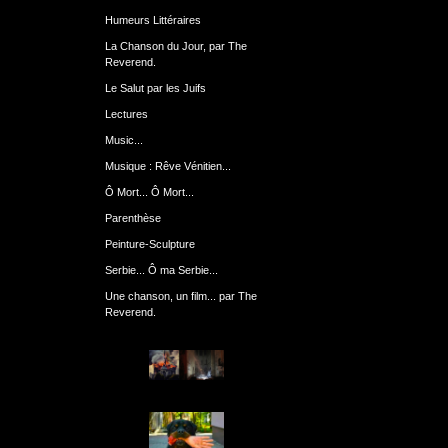
Humeurs Littéraires
La Chanson du Jour, par The
Reverend.
Le Salut par les Juifs
Lectures
Music...
Musique : Rêve Vénitien...
Ô Mort... Ô Mort...
Parenthèse
Peinture-Sculpture
Serbie... Ô ma Serbie...
Une chanson, un film... par The
Reverend.