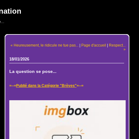
nation
...
« Heureusement, le ridicule ne tue pas...
|
Page d'accueil
|
Respect...
»
18/01/2026
La question se pose...
=--=
Publié dans la Catégorie "Brèves"
=--=