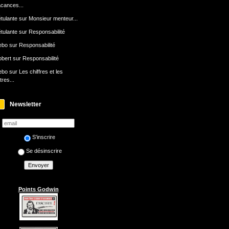
cances...
tulante
sur
Monsieur menteur...
tulante
sur
Responsabilité
ebo
sur
Responsabilité
bert
sur
Responsabilité
ebo
sur
Les chiffres et les
ttres...
Newsletter
S'inscrire
Se désinscrire
Points Godwin