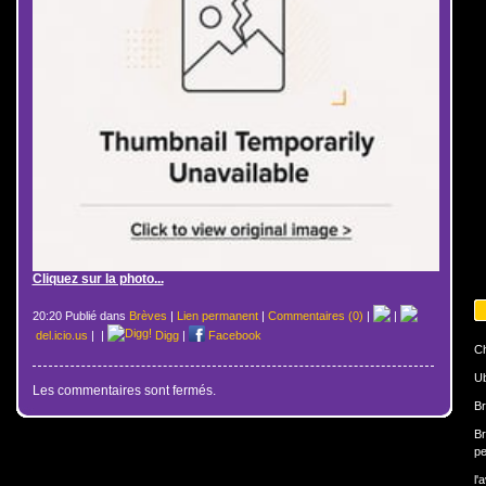
Cliquez sur la photo...
20:20 Publié dans
Brèves
|
Lien permanent
|
Commentaires (0)
|
|
del.icio.us
|
|
Digg
|
Facebook
Ch
U
Les commentaires sont fermés.
Br
Br
pe
l'