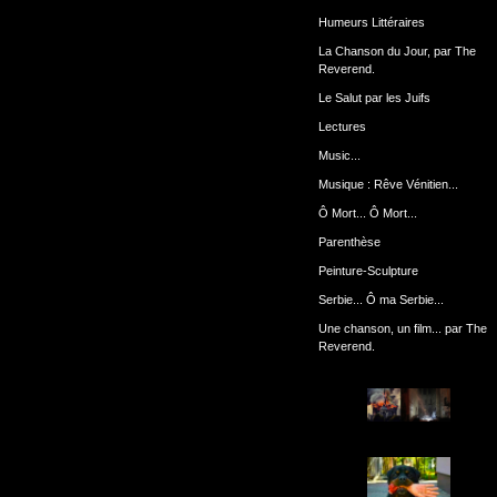
Humeurs Littéraires
La Chanson du Jour, par The
Reverend.
Le Salut par les Juifs
Lectures
Music...
Musique : Rêve Vénitien...
Ô Mort... Ô Mort...
Parenthèse
Peinture-Sculpture
Serbie... Ô ma Serbie...
Une chanson, un film... par The
Reverend.