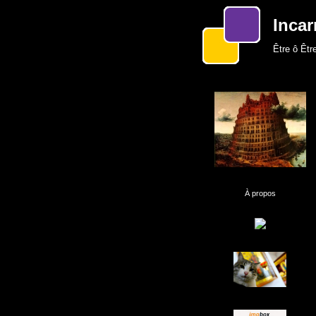
Incar
Être ô Être
À propos