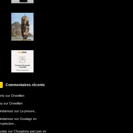
Commentaires récents
ris
sur
Orwellien
bu
sur
Orwellien
indamour
sur
La preuve...
indamour
sur
Goulags en
rspective...
avatar
sur
Choupinou part pas en