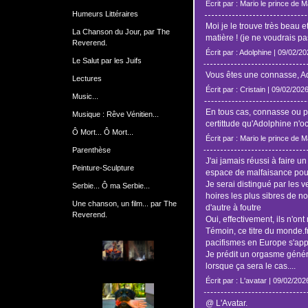
Écrit par : Mario le prince de 
Humeurs Littéraires
Moi je le trouve très beau e
La Chanson du Jour, par The
matière ! (je ne voudrais pas
Reverend.
Écrit par : Adolphine | 09/02/2
Le Salut par les Juifs
Vous êtes une connasse, A
Lectures
Écrit par : Cristain | 09/02/202
Music...
En tous cas, connasse ou p
Musique : Rêve Vénitien...
certittude qu'Adolphine n'o
Ô Mort... Ô Mort...
Écrit par : Mario le prince de 
Parenthèse
J'ai jamais réussi à faire u
Peinture-Sculpture
espace de malfaisance pour
Je serai distingué par les ve
Serbie... Ô ma Serbie...
hoires les plus sibres de not
Une chanson, un film... par The
d'autre à foutre
Reverend.
Oui, effectivement, ils n'ont 
Témoin, ce titre du monde.fr
pacifismes en Europe s'app
Je prédit un orgasme généra
lorsque ça sera le cas....
Écrit par : L'avatar | 09/02/202
@ L'Avatar.