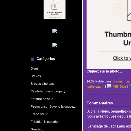
Catégories
Blues
Cliquez sur la photo...
Brèves
14:37 Publié dans
Brèves
|
Lie
Brèves Libérales
del.icio.us
|
|
Digg
|
Citadelle : Saint-Exupéry
Écriture en Acte
Commentaires
Festoyons... Buvons la coupe...
Alors là Nébo, permettez-mo
Franc-tireur
vous ayez trouvée depuis le
Friedrich Nietzsche
Le visage de Jack Lang est
Gender...