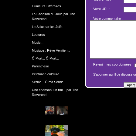
Humeurs Littéraires
Votre URL :
La Chanson du Jour, par The
Votre commentaire :
Reverend.
Le Salut par les Juifs
Lectures
Music...
Musique : Rêve Vénitien...
Ô Mort... Ô Mort...
Retenir mes coordonnées :
Parenthèse
Peinture-Sculpture
S'abonner au fil de discussion
Serbie... Ô ma Serbie...
Une chanson, un film... par The
Reverend.