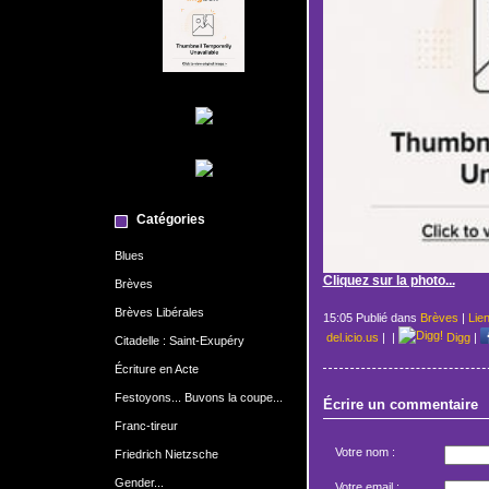
Catégories
Blues
Cliquez sur la photo...
Brèves
Brèves Libérales
15:05 Publié dans
Brèves
|
Lie
del.icio.us
|
|
Digg
|
Citadelle : Saint-Exupéry
Écriture en Acte
Festoyons... Buvons la coupe...
Écrire un commentaire
Franc-tireur
Votre nom :
Friedrich Nietzsche
Gender...
Votre email :