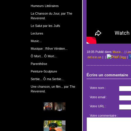
Humeurs Littéraires
La Chanson du Jour, par The
Reverend.
Le Salut par les Juifs
Lectures
Music...
Musique : Rêve Vénitien...
18:05 Publié dans
Music...
|
Lie
Ô Mort... Ô Mort...
del.icio.us
|
|
Digg
|
Parenthèse
Peinture-Sculpture
Écrire un commentaire
Serbie... Ô ma Serbie...
Une chanson, un film... par The
Votre nom :
Reverend.
Votre email :
Votre URL :
Votre commentaire :