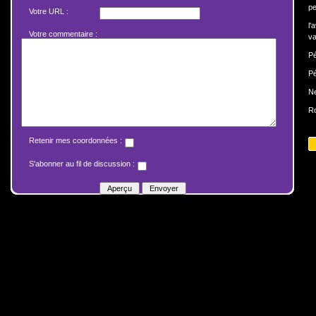
pe
Votre URL :
l'
Votre commentaire :
va
Pé
Pé
N
Ro
Retenir mes coordonnées :
S'abonner au fil de discussion :