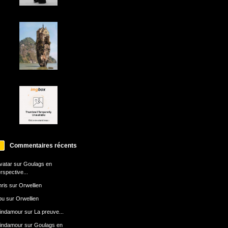
Commentaires récents
avatar
sur
Goulags en
rspective...
ris
sur
Orwellien
bu
sur
Orwellien
indamour
sur
La preuve...
indamour
sur
Goulags en