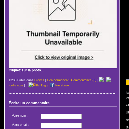
Cliquez sur la photo...
13:36 Publié dans
Brèves
|
Lien permanent
|
Commentaires (0)
|
|
del.icio.us
|
|
Digg
|
Facebook
l'
pe
Écrire un commentaire
Ch
U
Votre nom :
Br
Votre email :
Br