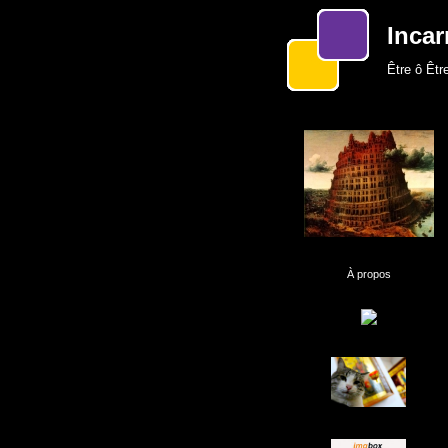
Incar
Être ô Être
À propos