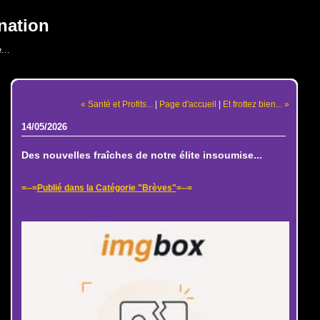
nation
...
« Santé et Profits...
|
Page d'accueil
|
Et frottez bien... »
14/05/2026
Des nouvelles fraîches de notre élite insoumise...
=--=
Publié dans la Catégorie "Brèves"
=--=