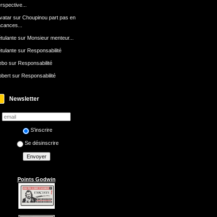
rspective...
avatar
sur
Choupinou part pas en
cances...
tulante
sur
Monsieur menteur...
tulante
sur
Responsabilité
ebo
sur
Responsabilité
bert
sur
Responsabilité
Newsletter
S'inscrire
Se désinscrire
Points Godwin