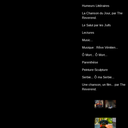
Humeurs Littéraires
La Chanson du Jour, par The
Reverend.
Le Salut par les Juifs
Lectures
Music...
Musique : Rêve Vénitien...
Ô Mort... Ô Mort...
Parenthèse
Peinture-Sculpture
Serbie... Ô ma Serbie...
Une chanson, un film... par The
Reverend.