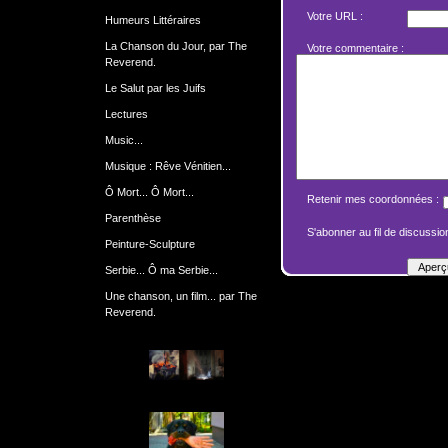
Votre URL :
Humeurs Littéraires
La Chanson du Jour, par The
Votre commentaire :
Reverend.
Le Salut par les Juifs
Lectures
Music...
Musique : Rêve Vénitien...
Ô Mort... Ô Mort...
Retenir mes coordonnées :
Parenthèse
S'abonner au fil de discussion
Peinture-Sculpture
Serbie... Ô ma Serbie...
Une chanson, un film... par The
Reverend.