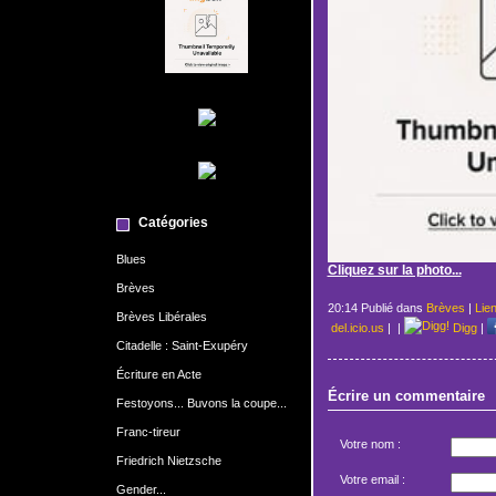
Catégories
Blues
Cliquez sur la photo...
Brèves
20:14 Publié dans
Brèves
|
Lie
Brèves Libérales
del.icio.us
|
|
Digg
|
Citadelle : Saint-Exupéry
Écriture en Acte
Écrire un commentaire
Festoyons... Buvons la coupe...
Franc-tireur
Votre nom :
Friedrich Nietzsche
Votre email :
Gender...