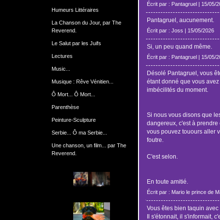
Écrit par : Pantagruel | 15/05/
Humeurs Littéraires
Pantagruel, aucunement.
La Chanson du Jour, par The
Reverend.
Écrit par : Joss | 15/05/2026
Le Salut par les Juifs
Si, un peu quand même.
Lectures
Écrit par : Pantagruel | 15/05/
Music...
Désolé Pantagruel, vous êt
étant donné que vous avez i
Musique : Rêve Vénitien...
imbécilités du moment.
Ô Mort... Ô Mort...
Parenthèse
Si nous vous disons que le
Peinture-Sculpture
dangereux, c'est à prendre o
vous pouvez touours aller v
Serbie... Ô ma Serbie...
foutre.
Une chanson, un film... par The
Reverend.
C'est selon.
En toute amitié.
Écrit par : Mario le prince de 
Vous êtes bien taquin avec
Il s'étonnait, il s'informait, c'