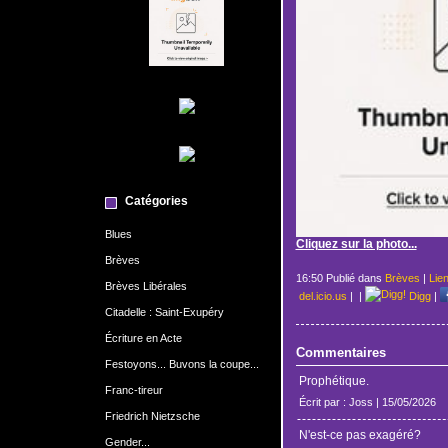
Catégories
Blues
Cliquez sur la photo...
Brèves
16:50 Publié dans
Brèves
|
Lie
Brèves Libérales
del.icio.us
|
|
Digg
|
Citadelle : Saint-Exupéry
Écriture en Acte
Commentaires
Festoyons... Buvons la coupe...
Prophétique.
Franc-tireur
Écrit par : Joss | 15/05/2026
Friedrich Nietzsche
N'est-ce pas exagéré?
Gender...