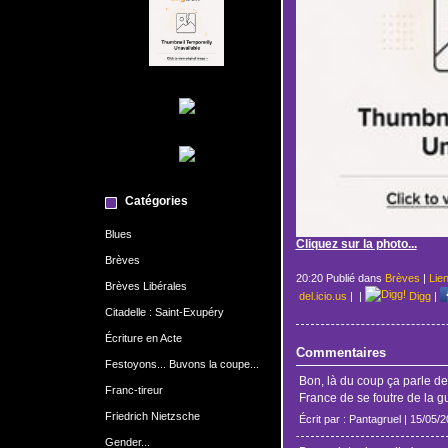
Catégories
Blues
Cliquez sur la photo...
Brèves
20:20 Publié dans
Brèves
|
Lie
Brèves Libérales
del.icio.us
|
|
Digg
|
Citadelle : Saint-Exupéry
Écriture en Acte
Commentaires
Festoyons... Buvons la coupe...
Bon, là du coup ça parle der
Franc-tireur
France de se foutre de la g
Friedrich Nietzsche
Écrit par : Pantagruel | 15/05/
Gender...