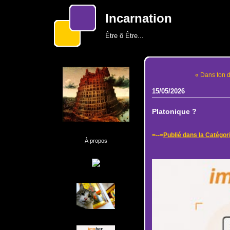
Incarnation
Être ô Être...
« Dans ton d
15/05/2026
Platonique ?
=--=
Publié dans la Catégor
À propos