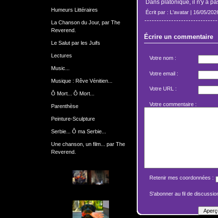
Dans platonique, il n'y a pa
Humeurs Littéraires
Écrit par : L'avatar | 16/05/202
La Chanson du Jour, par The
Reverend.
Écrire un commentaire
Le Salut par les Juifs
Lectures
Votre nom :
Music...
Votre email :
Musique : Rêve Vénitien...
Votre URL :
Ô Mort... Ô Mort...
Votre commentaire :
Parenthèse
Peinture-Sculpture
Serbie... Ô ma Serbie...
Une chanson, un film... par The
Reverend.
Retenir mes coordonnées :
S'abonner au fil de discussion