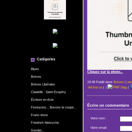
Catégories
Blues
Cliquez sur la photo...
Brèves
19:48 Publié dans
Brèves
|
Lie
Brèves Libérales
del.icio.us
|
|
Digg
|
Citadelle : Saint-Exupéry
Écriture en Acte
Écrire un commentaire
Festoyons... Buvons la coupe...
Franc-tireur
Votre nom :
Friedrich Nietzsche
Votre email :
Gender...