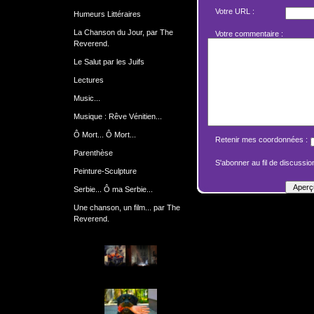
Votre URL :
Humeurs Littéraires
La Chanson du Jour, par The
Votre commentaire :
Reverend.
Le Salut par les Juifs
Lectures
Music...
Musique : Rêve Vénitien...
Ô Mort... Ô Mort...
Retenir mes coordonnées :
Parenthèse
S'abonner au fil de discussion
Peinture-Sculpture
Serbie... Ô ma Serbie...
Une chanson, un film... par The
Reverend.