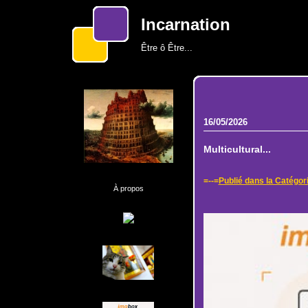
Incarnation
Être ô Être...
16/05/2026
Multicultural...
=--=
Publié dans la Catégor
À propos