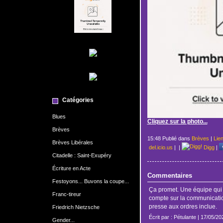
Catégories
Blues
Cliquez sur la photo...
Brèves
15:48 Publié dans
Brèves
|
Lie
Brèves Libérales
del.icio.us
|
|
Digg
|
Citadelle : Saint-Exupéry
Écriture en Acte
Commentaires
Festoyons... Buvons la coupe...
Ça promet. Une équipe qui a
Franc-tireur
compte sur la communication
presse aux ordres inclue.
Friedrich Nietzsche
Écrit par : Pétulante | 17/05/20
Gender...