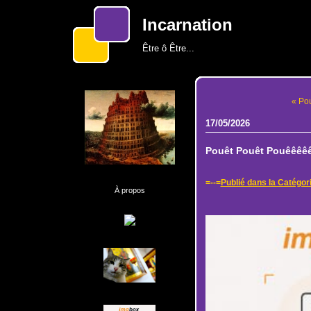
Incarnation
Être ô Être...
« Pou
17/05/2026
Pouêt Pouêt Pouêêêêêê
=--=
Publié dans la Catégor
À propos