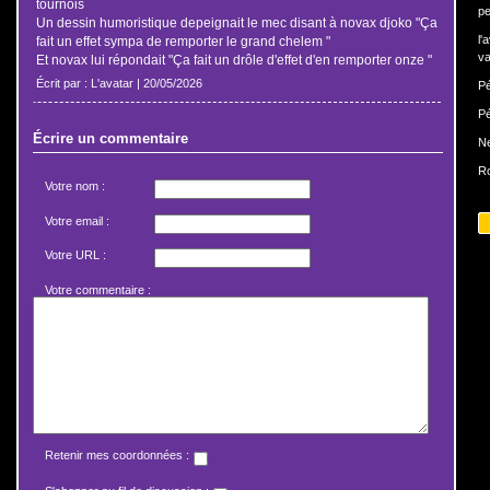
tournois
pe
Un dessin humoristique depeignait le mec disant à novax djoko "Ça
l'
fait un effet sympa de remporter le grand chelem "
va
Et novax lui répondait "Ça fait un drôle d'effet d'en remporter onze "
Écrit par : L'avatar | 20/05/2026
Pé
Pé
Écrire un commentaire
N
Ro
Votre nom :
Votre email :
Votre URL :
Votre commentaire :
Retenir mes coordonnées :