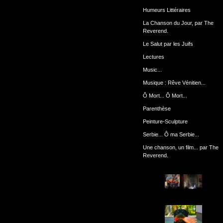
Humeurs Littéraires
La Chanson du Jour, par The
Reverend.
Le Salut par les Juifs
Lectures
Music...
Musique : Rêve Vénitien...
Ô Mort... Ô Mort...
Parenthèse
Peinture-Sculpture
Serbie... Ô ma Serbie...
Une chanson, un film... par The
Reverend.