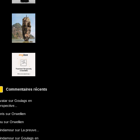
Commentaires récents
avatar
sur
Goulags en
rspective...
ris
sur
Orwellien
bu
sur
Orwellien
indamour
sur
La preuve...
indamour
sur
Goulags en