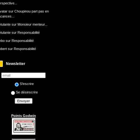
rspective...
avatar
sur
Choupinou part pas en
cances...
tulante
sur
Monsieur menteur...
tulante
sur
Responsabilité
ebo
sur
Responsabilité
bert
sur
Responsabilité
Newsletter
S'inscrire
Se désinscrire
Points Godwin