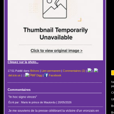
Cliquez sur la photo...
17:51 Publié dans
Brèves
|
Lien permanent
|
Commentaires (2)
|
|
del.icio.us
|
|
Digg
|
Facebook
l'
pe
Commentaires
Ch
"In hoc signo vinces"
U
Écrit par : Mario le prince de Mautordu | 20/05/2026
Br
Je me souviens de la presse célébrant la victoire d'un vronzais en
Br