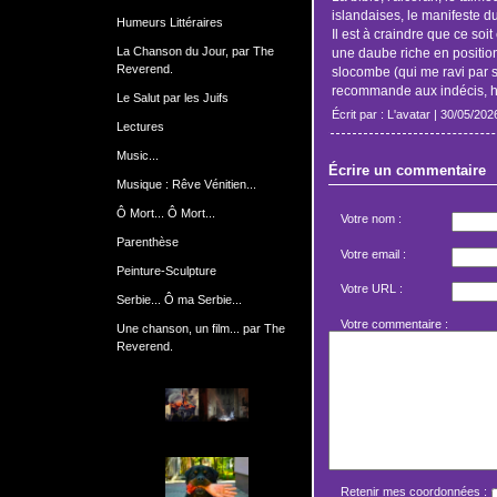
islandaises, le manifeste d
Humeurs Littéraires
Il est à craindre que ce so
La Chanson du Jour, par The
une daube riche en positio
Reverend.
slocombe (qui me ravi par s
recommande aux indécis, hist
Le Salut par les Juifs
Écrit par : L'avatar | 30/05/202
Lectures
Music...
Écrire un commentaire
Musique : Rêve Vénitien...
Ô Mort... Ô Mort...
Votre nom :
Parenthèse
Votre email :
Peinture-Sculpture
Votre URL :
Serbie... Ô ma Serbie...
Votre commentaire :
Une chanson, un film... par The
Reverend.
Retenir mes coordonnées :