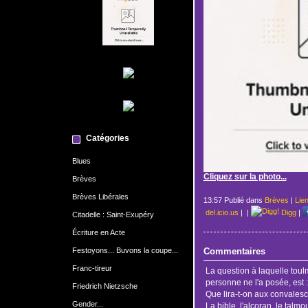
Catégories
Blues
Cliquez sur la photo...
Brèves
Brèves Libérales
13:57 Publié dans
Brèves
|
Lie
del.icio.us
|
|
Digg
|
Citadelle : Saint-Exupéry
Écriture en Acte
Festoyons... Buvons la coupe...
Commentaires
Franc-tireur
La question à laquelle toul
personne ne l'a posée, est :
Friedrich Nietzsche
Que lira-t-on aux convalesc
Gender...
La bible, l'alcoran, le talmo